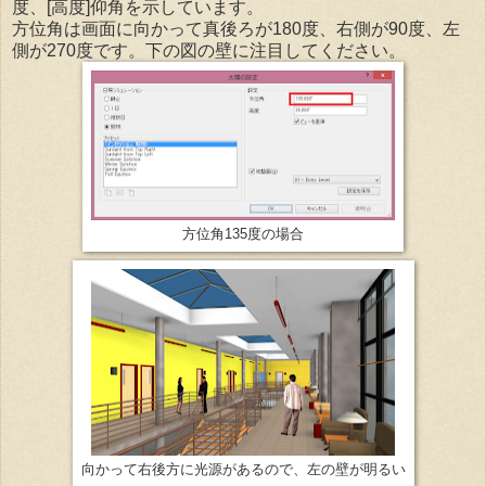
度、[高度]仰角を示しています。
方位角は画面に向かって真後ろが180度、右側が90度、左
側が270度です。下の図の壁に注目してください。
方位角135度の場合
向かって右後方に光源があるので、左の壁が明るい