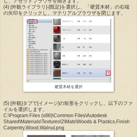
し、アセットブラウザを開きます。
(4) [外観ライブラリ]-[既定]を選択し、「硬質木材」の右端
の矢印をクリックし、マテリアルブラウザを閉じます。
硬質木材を選択
(5) [外観]タブで[イメージ]の矩形をクリックし、以下のファ
イルを選択します。
C:\Program Files (x86)\Common Files\Autodesk
Shared\Materials\Textures\2\Mats\Woods & Plastics.Finish
Carpentry.Wood.Walnut.png