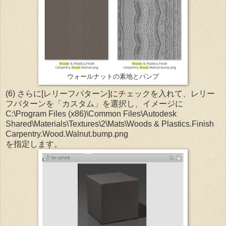
ウォールナットの素地とバンプ
(6) さらに[レリーフパターン]にチェックを入れて、レリー
フパターンを「カスタム」を選択し、イメージに
C:\Program Files (x86)\Common Files\Autodesk
Shared\Materials\Textures\2\Mats\Woods & Plastics.Finish
Carpentry.Wood.Walnut.bump.png
を指定します。