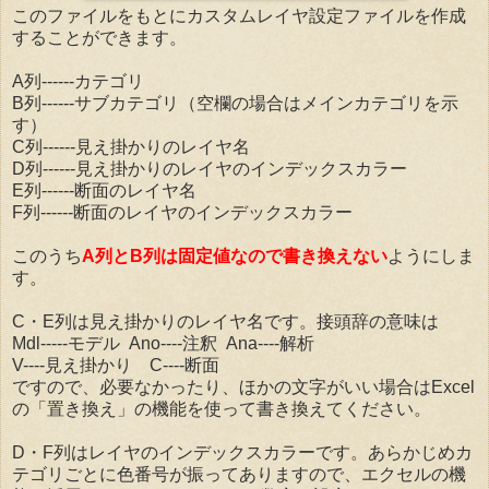
このファイルをもとにカスタムレイヤ設定ファイルを作成
することができます。
A列------カテゴリ
B列------サブカテゴリ（空欄の場合はメインカテゴリを示
す）
C列------見え掛かりのレイヤ名
D列------見え掛かりのレイヤのインデックスカラー
E列------断面のレイヤ名
F列------断面のレイヤのインデックスカラー
このうち
A列とB列は固定値なので書き換えない
ようにしま
す。
C・E列は見え掛かりのレイヤ名です。接頭辞の意味は
Mdl-----モデル Ano----注釈 Ana----解析
V----見え掛かり C----断面
ですので、必要なかったり、ほかの文字がいい場合はExcel
の「置き換え」の機能を使って書き換えてください。
D・F列はレイヤのインデックスカラーです。あらかじめカ
テゴリごとに色番号が振ってありますので、エクセルの機