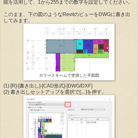
能を活用して、1から255までの数字を設定してください。
このまま、下の図のようなRevitのビューをDWGに書き出
してみます。
カラースキームで塗潰した平面図
(1) [R]-[書き出し]-[CAD形式]-[DWG/DXF]
(2) 書き出しセットアップを選択で[…]を押す。