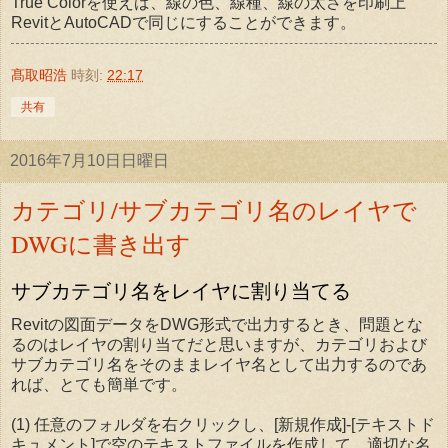
True Colorを使えば、線の色、線種、線の太さを印刷上
RevitとAutoCADで同じにすることができます。
髙取昭浩
時刻:
22:17
共有
2016年7月10日日曜日
カテゴリ/サブカテゴリ名のレイヤで
DWGに書き出す
サブカテゴリ名をレイヤに割り当てる
Revitの図面データをDWG形式で出力するとき、問題とな
るのはレイヤの割り当てだと思いますが、カテゴリおよび
サブカテゴリ名をそのままレイヤ名として出力するのであ
れば、とても簡単です。
(1) 任意のフォルダを右クリックし、[新規作成]-[テキストド
キュメント]で空のテキストファイルを作成して、適切な名