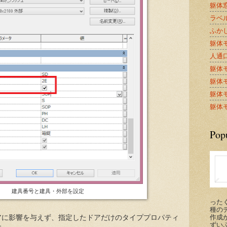
躯体窓
ラベル
ふかし
躯体モ
人通口A
躯体モ
躯体モ
躯体モ
躯体モ
Pop
建具番号と建具・外部を設定
った
種の
作成が
アに影響を与えず、指定したドアだけのタイププロパティ
ずい