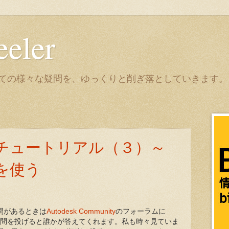
eeler
it についての様々な疑問を、ゆっくりと削ぎ落としていきます。
チュートリアル（３）～
を使う
質問があるときは
Autodesk Community
のフォーラムに
って、質問を投げると誰かが答えてくれます。私も時々見ていま