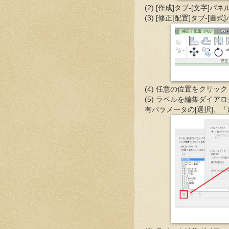
(2) [作成]タブ-[文字]パネ
(3) [修正|配置]タブ-[
(4) 任意の位置をクリック
(5) ラベルを編集ダイア
有パラメータの[選択]、