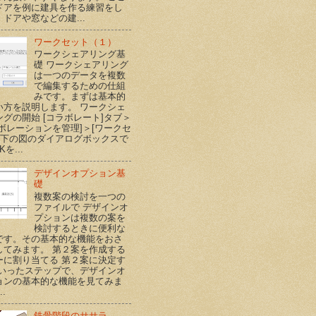
ドアを例に建具を作る練習をし
ドアや窓などの建...
ワークセット（１）
ワークシェアリング基
礎 ワークシェアリング
は一つのデータを複数
で編集するための仕組
みです。まずは基本的
い方を説明します。 ワークシェ
ングの開始 [コラボレート]タブ＞
ラボレーションを管理]＞[ワークセ
] 下の図のダイアログボックスで
Kを...
デザインオプション基
礎
複数案の検討を一つの
ファイルで デザインオ
プションは複数の案を
検討するときに便利な
です。その基本的な機能をおさ
してみます。 第２案を作成する
ーに割り当てる 第２案に決定す
といったステップで、デザインオ
ョンの基本的な機能を見てみま
..
鉄骨階段のササラ