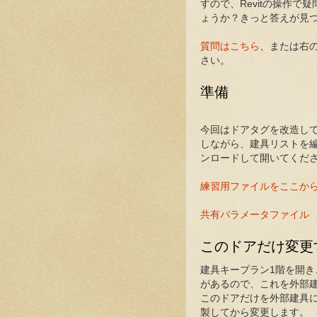
すので、Revitの操作
ょうか？きっと答えが見
質問はこちら
、または右のA
さい。
準備
今回はドアタグを改造し
しながら、建具リストを
ンロードして開いてくだ
練習用ファイルをここか
共有パラメータファイル
このドアだけ変更
建具キープラン1階を開き
があるので、これを外部建
このドアだけを外部建具
製してから変更します。