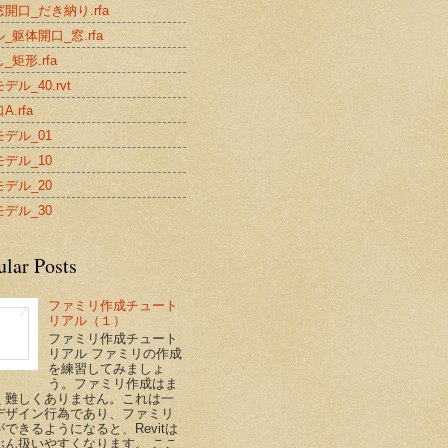
開口_だき納り.rfa
_躯体開口_窓.rfa
_矩形.rfa
デル_40.rvt
.rfa
デル_01
デル_10
デル_20
デル_30
ular Posts
ファミリ作成チュート
リアル（１）
ファミリ作成チュート
リアル ファミリの作成
を練習してみましょ
う。ファミリ作成はま
く難しくありません。これは一
デザイン行為であり、ファミリ
できるようになると、Revitは
ぶん扱いやすくなります。 ここ