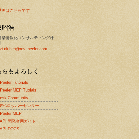
動画はこちらです
取昭浩
建築情報化コンサルティング株
社
ori.akihiro@revitpeeler.com
ちらもよろしく
 Peeler Tutorials
 Peeler MEP Tutrials
desk Community
itデベロッパーセンター
 Peeler MEP
it API 開発者用ガイド
t API DOCS