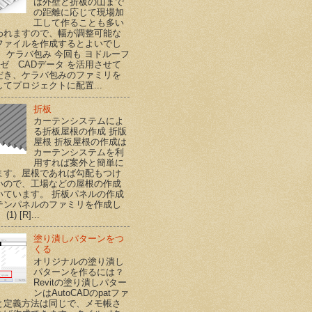
は外壁と折板の山まで
の距離に応じて現場加
工して作ることも多い
われますので、幅が調整可能な
ファイルを作成するとよいでし
。 ケラバ包み 今回も ヨドルーフ
ハゼ CADデータ を活用させて
だき、ケラバ包みのファミリを
てプロジェクトに配置...
折板
カーテンシステムによ
る折板屋根の作成 折版
屋根 折板屋根の作成は
カーテンシステムを利
用すれば案外と簡単に
ます。屋根であれば勾配もつけ
いので、工場などの屋根の作成
いています。 折板パネルの作成
テンパネルのファミリを作成し
1) [R]...
塗り潰しパターンをつ
くる
オリジナルの塗り潰し
パターンを作るには？
Revitの塗り潰しパター
ンはAutoCADのpatファ
と定義方法は同じで、メモ帳さ