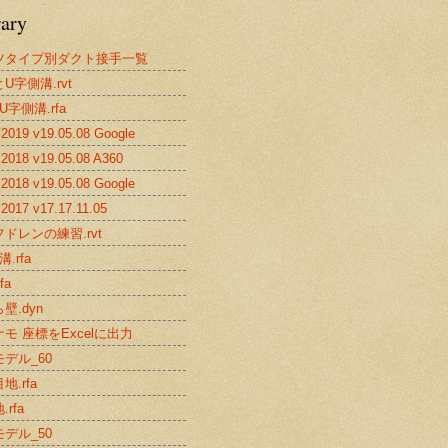
rary
ツタイプ別ダクト接手一覧
U字側溝.rvt
U字側溝.rfa
019 v19.05.08 Google
2018 v19.05.08 A360
018 v19.05.08 Google
017 v17.17.11.05
ドレンの練習.rvt
.rfa
fa
壁.dyn
モ 座標をExcelに出力
デル_60
地.rfa
rfa
デル_50