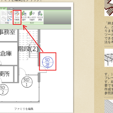
「納
ん、
りま
ツー
でき
法を考
す。
フレ
す。
要で
作成
参照
ファミリを編集