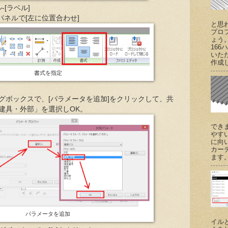
ル-[ラベル]
書式]パネルで[左に位置合わせ]
と思
プロ
ょう
166
いた
作成し
書式を指定
ログボックスで、[パラメータを追加]をクリックして、共
「建具・外部」を選択しOK。
でき
やす
に向
カー
ます。 (
パラメータを追加
イル