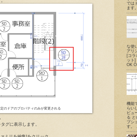
す。
では
ます。
な使
アリ
[コ
ット
OK O
機能
らい
指定のドアのプロパティのみが変更される
ビュ
る 
る
プシ
をタグに表示します。
す。 .
[ファミリを編集]をクリック。