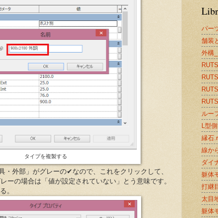
Lib
パー
舗装と
外構_
RUTS2
RUTS
RUTS2
RUTS2
ルーフ
L型側溝
縁石.r
線から
タイプを複製する
ダイナ
「建具・外部」がグレーの✔なので、これをクリックして、
躯体モ
グレーの場合は「値が設定されていない」とう意味です。
打継目
する。
太目地.
躯体モ