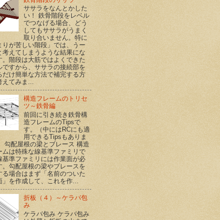
ササラをなんとかした
い！ 鉄骨階段をレベル
でつなげる場合、どう
してもササラがうまく
取り合いません。特に
まりが苦しい階段」では、うー
と考えてしまうような結果にな
す。階段は大筋ではよくできた
ルですから、ササラの接続部を
るだけ簡単な方法で補完する方
えてみま...
構造フレームのトリセ
ツ～鉄骨編
前回に引き続き鉄骨構
造フレームのTipsで
す。（中にはRCにも適
用できるTipsもありま
） 勾配屋根の梁とブレース 構造
ームは特殊な線基準ファミリで
線基準ファミリには作業面が必
す。勾配屋根の梁やブレースを
する場合はまず「名前のついた
面」を作成して、これを作...
折板（４）～ケラバ包
み
ケラバ包み ケラバ包み