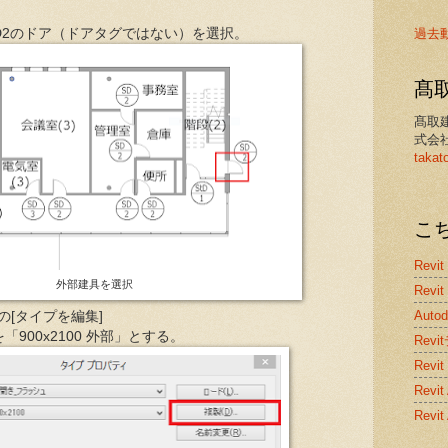
過去
SD2のドア（ドアタグではない）を選択。
髙
髙取
式会
takat
こ
Revit
外部建具を選択
Revit
Auto
の[タイプを編集]
を「900x2100 外部」とする。
Rev
Revit
Rev
Revi