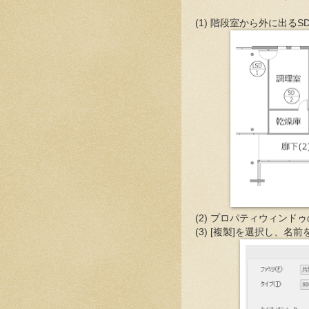
(1) 階段室から外に出る
(2) プロパティウィンドゥ
(3) [複製]を選択し、名前