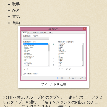
取手
かぎ
電気
自動
フィールドを追加
(4) [並べ替え/グループ化]のタブで、「建具記号」「ファミ
リとタイプ」を選び、「各インスタンスの内訳」のチェッ
クを外し、建具記号を見出しに指定する。