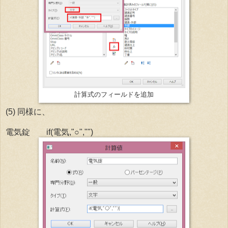
計算式のフィールドを追加
(5) 同様に、
電気錠 if(電気,"○","")