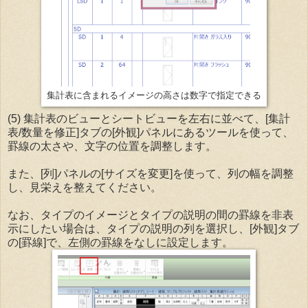
集計表に含まれるイメージの高さは数字で指定できる
(5) 集計表のビューとシートビューを左右に並べて、[集計
表/数量を修正]タブの[外観]パネルにあるツールを使って、
罫線の太さや、文字の位置を調整します。
また、[列]パネルの[サイズを変更]を使って、列の幅を調整
し、見栄えを整えてください。
なお、タイプのイメージとタイプの説明の間の罫線を非表
示にしたい場合は、タイプの説明の列を選択し、[外観]タブ
の[罫線]で、左側の罫線をなしに設定します。