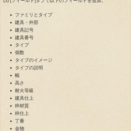
(3) [フィールド]タブで以下のフィールドを追加。
ファミリとタイプ
建具・外部
建具記号
建具番号
タイプ
個数
タイプのイメージ
タイプの説明
幅
高さ
耐火等級
建具仕上
枠材質
枠仕上
丁番
金物