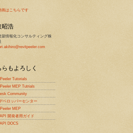
動画はこちらです
取昭浩
建築情報化コンサルティング株
社
ori.akihiro@revitpeeler.com
ちらもよろしく
 Peeler Tutorials
 Peeler MEP Tutrials
desk Community
itデベロッパーセンター
 Peeler MEP
it API 開発者用ガイド
t API DOCS