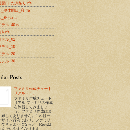
開口_だき納り.rfa
_躯体開口_窓.rfa
_矩形.rfa
デル_40.rvt
.rfa
デル_01
デル_10
デル_20
デル_30
ular Posts
ファミリ作成チュート
リアル（１）
ファミリ作成チュート
リアル ファミリの作成
を練習してみましょ
う。ファミリ作成はま
く難しくありません。これは一
デザイン行為であり、ファミリ
できるようになると、Revitは
ぶん扱いやすくなります。 ここ