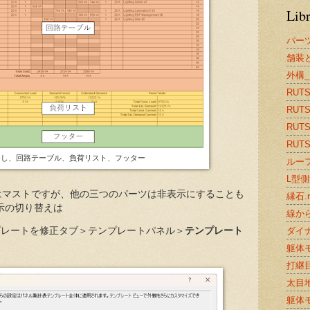
Lib
パー
舗装と
外構_
RUTS2
RUTS
RUTS2
RUTS2
出し、回路テーブル、負荷リスト、フッター
ルーフ
L型側溝
はマストですが、他の三つのパーツは非表示にすることも
縁石.r
示の切り替えは
線から
ダイナ
プレートを修正タブ＞テンプレートパネル＞
テンプレート
躯体モ
打継目
太目地.
躯体モ