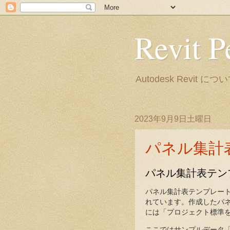
Revit P
Autodesk Rev
2023年9月9日土曜日
パネル集計
パネル集計表テン
パネル集計表テンプレー
れています。作成したパ
には「プロジェクト標準
ここではサンプルデータ「rme_