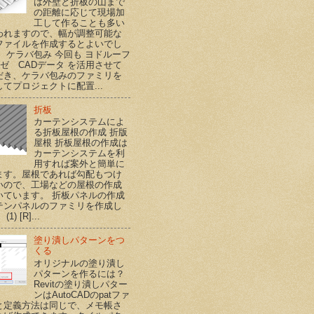
は外壁と折板の山まで
の距離に応じて現場加
工して作ることも多い
われますので、幅が調整可能な
ファイルを作成するとよいでし
。 ケラバ包み 今回も ヨドルーフ
ハゼ CADデータ を活用させて
だき、ケラバ包みのファミリを
てプロジェクトに配置...
折板
カーテンシステムによ
る折板屋根の作成 折版
屋根 折板屋根の作成は
カーテンシステムを利
用すれば案外と簡単に
ます。屋根であれば勾配もつけ
いので、工場などの屋根の作成
いています。 折板パネルの作成
テンパネルのファミリを作成し
1) [R]...
塗り潰しパターンをつ
くる
オリジナルの塗り潰し
パターンを作るには？
Revitの塗り潰しパター
ンはAutoCADのpatファ
と定義方法は同じで、メモ帳さ