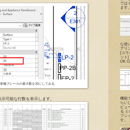
では
ます。
な使
アリ
[コ
ット
OK O
単極ブレーカの最大数を30にしてみる
機能
表示可能な行数を表示します。
らい
ビュ
る 
プシ
す。 .