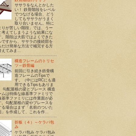
ササラをなんとかした
い！ 鉄骨階段をレベル
でつなげる場合、どう
してもササラがうまく
取り合いません。特に
まりが苦しい階段」では、うー
と考えてしまうような結果にな
す。階段は大筋ではよくできた
ルですから、ササラの接続部を
るだけ簡単な方法で補完する方
えてみま...
構造フレームのトリセ
ツ～鉄骨編
前回に引き続き鉄骨構
造フレームのTipsで
す。（中にはRCにも適
用できるTipsもありま
） 勾配屋根の梁とブレース 構造
ームは特殊な線基準ファミリで
線基準ファミリには作業面が必
す。勾配屋根の梁やブレースを
する場合はまず「名前のついた
面」を作成して、これを作...
折板（４）～ケラバ包
み
ケラバ包み ケラバ包み