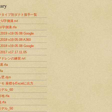
rary
ツタイプ別ダクト接手一覧
U字側溝.rvt
U字側溝.rfa
019 v19.05.08 Google
2018 v19.05.08 A360
018 v19.05.08 Google
017 v17.17.11.05
ドレンの練習.rvt
.rfa
fa
壁.dyn
モ 座標をExcelに出力
デル_60
地.rfa
rfa
デル_50