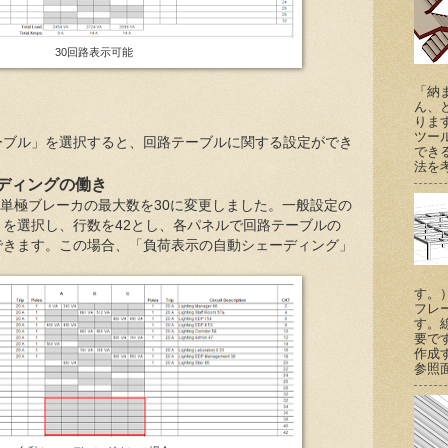
30回路表示可能
「納
ん、
りま
ツー
ーブル」を選択すると、回路テーブルに関する設定ができ
でき
法を考
ディングの働き
の単極ブレーカの最大数を30に変更しました。一般設定の
を選択し、行数を42とし、各パネルで回路テーブルの
できます。この場合、「負荷表示の自動シェーディング」
す。
フレ
す。
要で
作成
参照