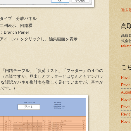
過去
タイプ：分岐パネル
髙
二列表示、回路横
ranch Panel
髙取
アイコン）をクリックし、編集画面を表示
式会
takat
こ
」「回路テーブル」「負荷リスト」「フッター」の４つの
。（余談ですが、見出しとフッターとはなんともアンバラ
Revit
うな誤訳がパネル集計表を難しく見せていますが、基本が
Revit
単です。）
Auto
Rev
Revit
Rev
Revi