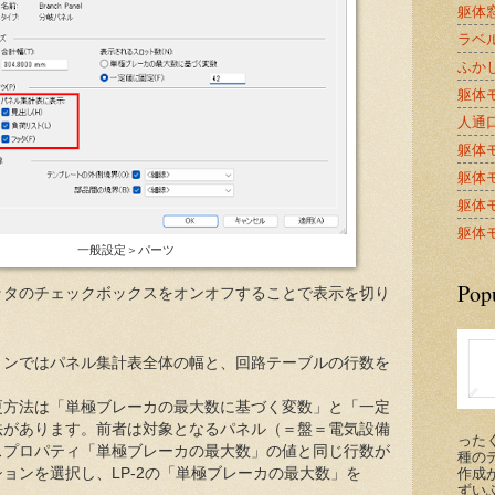
躯体窓
ラベル
ふかし
躯体モ
人通口A
躯体モ
躯体モ
躯体モ
躯体モ
一般設定＞パーツ
Pop
ッタのチェックボックスをオンオフすることで表示を切り
ョンではパネル集計表全体の幅と、回路テーブルの行数を
。
更方法は「単極ブレーカの最大数に基づく変数」と「一定
法があります。前者は対象となるパネル（＝盤＝電気設備
った
スプロパティ「単極ブレーカの最大数」の値と同じ行数が
種の
作成が
ョンを選択し、LP-2の「単極ブレーカの最大数」を
ずい