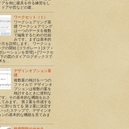
ドアを例に建具を作る練習をし
ドアや窓などの建...
ワークセット（１）
ワークシェアリング基
礎 ワークシェアリング
は一つのデータを複数
で編集するための仕組
みです。まずは基本的
い方を説明します。 ワークシェ
ングの開始 [コラボレート]タブ＞
ラボレーションを管理]＞[ワークセ
] 下の図のダイアログボックスで
Kを...
デザインオプション基
礎
複数案の検討を一つの
ファイルで デザインオ
プションは複数の案を
検討するときに便利な
です。その基本的な機能をおさ
してみます。 第２案を作成する
ーに割り当てる 第２案に決定す
といったステップで、デザインオ
ョンの基本的な機能を見てみま
..
鉄骨階段のササラ