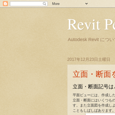
Revit P
Autodesk Rev
2017年12月23日土曜日
立面・断面
立面・断面記号は
平面ビューには、作成し
立面・断面にはいくつも
す。また立面図を作成し
こともしばしばあります