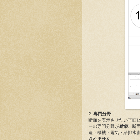
2. 専門分野
断面を表示させたい平面
ーの専門分野が
建築
、断
造・機械・電気・給排水
されません
。