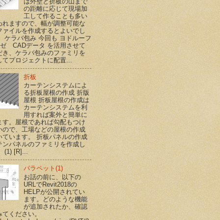
は外壁と折板の山まで
の距離に応じて現場加
工して作ることも多い
われますので、幅が調整可能な
ファイルを作成するとよいでし
。 ケラバ包み 今回も ヨドルーフ
ハゼ CADデータ を活用させて
だき、ケラバ包みのファミリを
てプロジェクトに配置...
折板
カーテンシステムによ
る折板屋根の作成 折版
屋根 折板屋根の作成は
カーテンシステムを利
用すれば案外と簡単に
ます。屋根であれば勾配もつけ
いので、工場などの屋根の作成
いています。 折板パネルの作成
テンパネルのファミリを作成し
1) [R]...
パラペット(1)
お話の前に、以下の
URLでRevit2018の
HELPが公開されてい
ます。どのような機能
が追加されたか、確認
みてください。