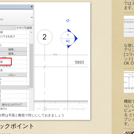
では
ます。
な使
アリ
[コ
ット
OK O
機能
らい
ビュ
る 
分野は平面と断面で同じにしておきましょう
プシ
す。 .
ックポイント