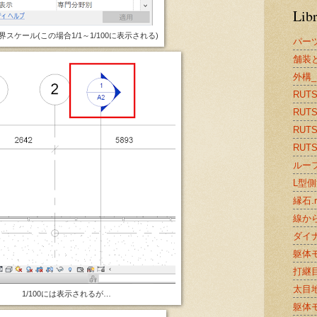
Lib
界スケール(この場合1/1～1/100に表示される)
パー
舗装と
外構_
RUTS2
RUTS
RUTS2
RUTS2
ルーフ
L型側溝
縁石.r
線から
ダイナ
躯体モ
打継目
太目地.
1/100には表示されるが…
躯体モ