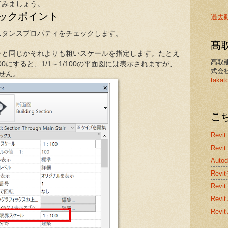
てみましょう。
ックポイント
過去
スタンスプロパティをチェックします。
髙
ーと同じかそれよりも粗いスケールを指定します。たとえ
髙取
00にすると、1/1～1/100の平面図には表示されますが、
式会
ません。
takat
こ
Revit
Revit
Auto
Rev
Revit
Rev
Revi