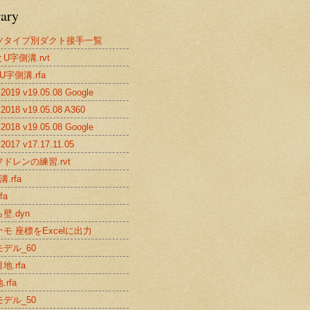
rary
ツタイプ別ダクト接手一覧
U字側溝.rvt
U字側溝.rfa
019 v19.05.08 Google
2018 v19.05.08 A360
018 v19.05.08 Google
017 v17.17.11.05
ドレンの練習.rvt
.rfa
fa
壁.dyn
モ 座標をExcelに出力
デル_60
地.rfa
rfa
デル_50