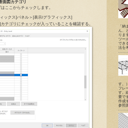
の断面図カテゴリ
ずはここからチェックします。
フィックス]パネル＞[表示/グラフィックス]
面図]カテゴリにチェックが入っていることを確認する。
「納
ん、
りま
ツー
でき
法を考
す。
フレ
す。
要で
作成
参照