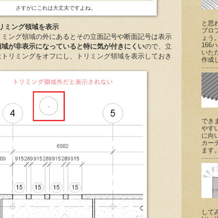
さすがにこれは大丈夫ですよね。
と思
トリミング領域を表示
プロ
リミング領域の外にあるとその立面記号や断面記号は表示
ょう
166
領域が非表示になっていると特に気が付きにくい
ので、立
いた
はトリミングをオフにし、トリミング領域を表示しておき
作成し
でき
やす
に向
カー
ます。 (
して