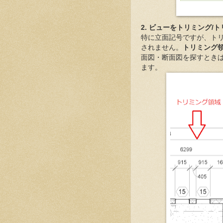
2. ビューをトリミング/
特に立面記号ですが、ト
されません。
トリミング
面図・断面図を探すとき
ます。