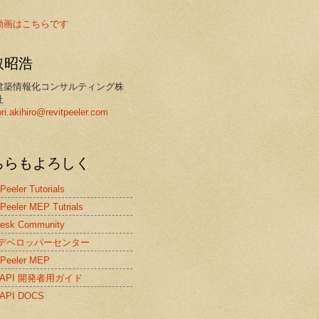
動画はこちらです
取昭浩
建築情報化コンサルティング株
社
ori.akihiro@revitpeeler.com
ちらもよろしく
 Peeler Tutorials
 Peeler MEP Tutrials
desk Community
itデベロッパーセンター
 Peeler MEP
it API 開発者用ガイド
t API DOCS