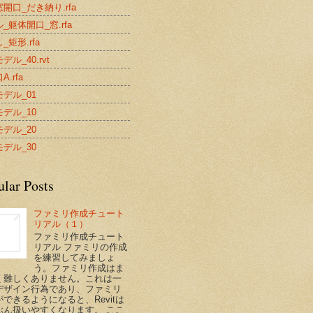
開口_だき納り.rfa
_躯体開口_窓.rfa
_矩形.rfa
デル_40.rvt
.rfa
デル_01
デル_10
デル_20
デル_30
ular Posts
ファミリ作成チュート
リアル（１）
ファミリ作成チュート
リアル ファミリの作成
を練習してみましょ
う。ファミリ作成はま
く難しくありません。これは一
デザイン行為であり、ファミリ
できるようになると、Revitは
ぶん扱いやすくなります。 ここ