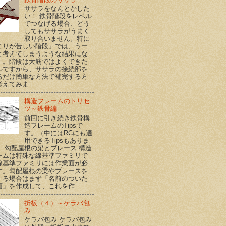
ササラをなんとかした
い！ 鉄骨階段をレベル
でつなげる場合、どう
してもササラがうまく
取り合いません。特に
まりが苦しい階段」では、うー
と考えてしまうような結果にな
す。階段は大筋ではよくできた
ルですから、ササラの接続部を
るだけ簡単な方法で補完する方
えてみま...
構造フレームのトリセ
ツ～鉄骨編
前回に引き続き鉄骨構
造フレームのTipsで
す。（中にはRCにも適
用できるTipsもありま
） 勾配屋根の梁とブレース 構造
ームは特殊な線基準ファミリで
線基準ファミリには作業面が必
す。勾配屋根の梁やブレースを
する場合はまず「名前のついた
面」を作成して、これを作...
折板（４）～ケラバ包
み
ケラバ包み ケラバ包み