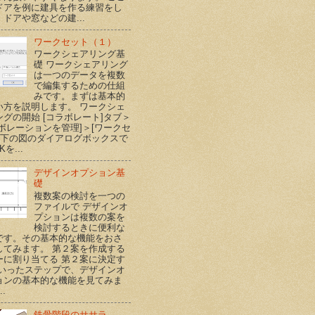
ドアを例に建具を作る練習をし
ドアや窓などの建...
ワークセット（１）
ワークシェアリング基
礎 ワークシェアリング
は一つのデータを複数
で編集するための仕組
みです。まずは基本的
い方を説明します。 ワークシェ
ングの開始 [コラボレート]タブ＞
ラボレーションを管理]＞[ワークセ
] 下の図のダイアログボックスで
Kを...
デザインオプション基
礎
複数案の検討を一つの
ファイルで デザインオ
プションは複数の案を
検討するときに便利な
です。その基本的な機能をおさ
してみます。 第２案を作成する
ーに割り当てる 第２案に決定す
といったステップで、デザインオ
ョンの基本的な機能を見てみま
..
鉄骨階段のササラ