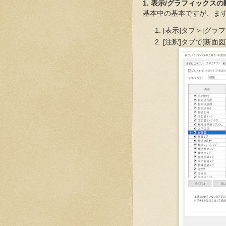
1. 表示/グラフィックス
基本中の基本ですが、ま
[表示]タブ＞[グラ
[注釈]タブで[断