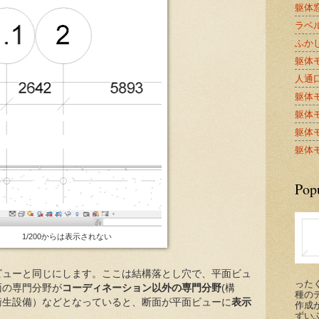
躯体窓
ラベル
ふかし
躯体モ
人通口A
躯体モ
躯体モ
躯体モ
躯体モ
Pop
1/200からは表示されない
ビューと同じにします。ここは結構落とし穴で、平面ビュ
った
面の専門分野が
コーディネーション以外の専門分野
(構
種の
衛生設備）などとなっていると、断面が平面ビューに
表示
作成が
ずい