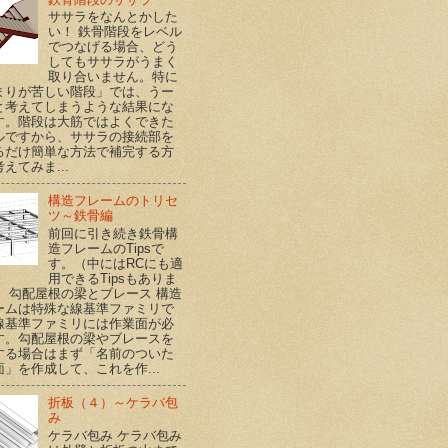
ササラをなんとかした
い！ 鉄骨階段をレベル
でつなげる場合、どう
してもササラがうまく
取り合いません。特に
まりが苦しい階段」では、うー
と考えてしまうような結果にな
す。階段は大筋ではよくできた
ルですから、ササラの接続部を
るだけ簡単な方法で補完する方
えてみま...
構造フレームのトリセ
ツ～鉄骨編
前回に引き続き鉄骨構
造フレームのTipsで
す。（中にはRCにも適
用できるTipsもありま
） 勾配屋根の梁とブレース 構造
ームは特殊な線基準ファミリで
線基準ファミリには作業面が必
す。勾配屋根の梁やブレースを
する場合はまず「名前のついた
面」を作成して、これを作...
折板（４）～ケラバ包
み
ケラバ包み ケラバ包み