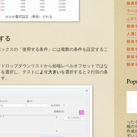
躯体窓
ラベル
セルが書式設定（着色）される
ふかし
躯体モ
人通口A
する
躯体モ
躯体モ
ボックスの「使用する条件」には複数の条件を設定するこ
躯体モ
躯体モ
ドドロップダウンリストから始端レベルオフセットではな
さ
を選択し、テストに
より大きい
を選択すると２行目の条
ます。
Pop
った
種の
作成が
ずい