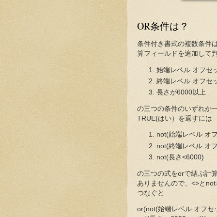
OR条件は？
条件付き書式の複数条件は
算フィールドを追加して
始端レベル オフセ
終端レベル オフセ
長さが6000以上
の三つの条件のいずれか
TRUE(はい）を返すには
not(始端レベル オ
not(終端レベル オ
not(長さ<6000)
の三つの式をorで結ぶ計
ありませんので、<>とn
つなぐと
or(not(始端レベル オフセット