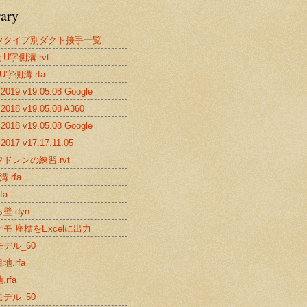
rary
ツタイプ別ダクト接手一覧
U字側溝.rvt
U字側溝.rfa
019 v19.05.08 Google
2018 v19.05.08 A360
018 v19.05.08 Google
017 v17.17.11.05
ドレンの練習.rvt
.rfa
fa
壁.dyn
モ 座標をExcelに出力
デル_60
地.rfa
rfa
デル_50