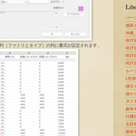
Lib
パー
舗装と
外構_
RUTS2
A列（ファミリとタイプ）の列に書式が設定されます。
RUTS
RUTS2
RUTS2
ルーフ
L型側溝
縁石.r
線から
ダイナ
躯体モ
打継目
太目地.
躯体モ