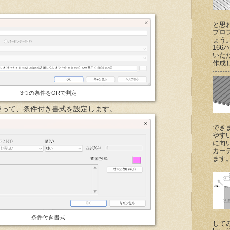
と思
プロ
ょう
166
いた
作成し
3つの条件をORで判定
使って、条件付き書式を設定します。
でき
やす
に向
カー
ます。 (
条件付き書式
して