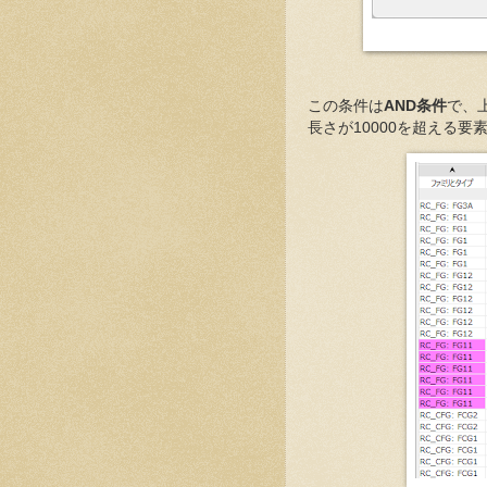
この条件は
AND条件
で、
長さが10000を超える