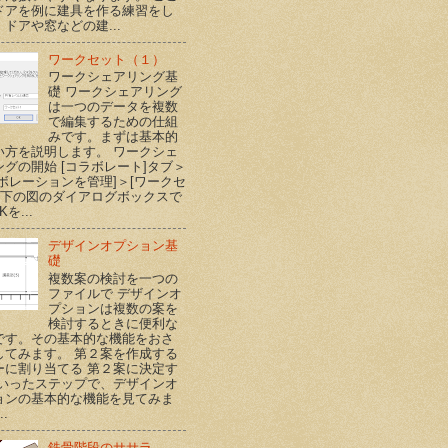
ドアを例に建具を作る練習をし
ドアや窓などの建...
ワークセット（１）
ワークシェアリング基
礎 ワークシェアリング
は一つのデータを複数
で編集するための仕組
みです。まずは基本的
い方を説明します。 ワークシェ
ングの開始 [コラボレート]タブ＞
ラボレーションを管理]＞[ワークセ
] 下の図のダイアログボックスで
Kを...
デザインオプション基
礎
複数案の検討を一つの
ファイルで デザインオ
プションは複数の案を
検討するときに便利な
です。その基本的な機能をおさ
してみます。 第２案を作成する
ーに割り当てる 第２案に決定す
といったステップで、デザインオ
ョンの基本的な機能を見てみま
..
鉄骨階段のササラ