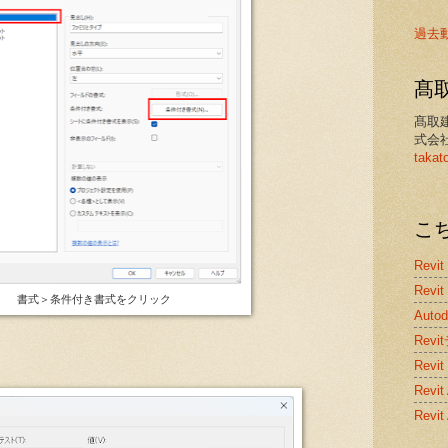
過去
髙
髙取
式会
takat
こ
Revit
Revit
書式＞条件付き書式をクリック
Auto
Rev
Revit
Rev
Revi