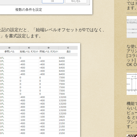
では
ます。
複数の条件を設定
上記の設定だと、「始端レベルオフセットが0ではなく、
要素」を書式設定します。
な使
アリ
[コ
ット
OK O
機能
らい
ビュ
る 
プシ
す。 .