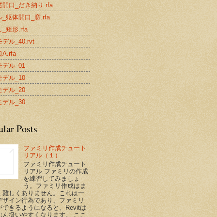
開口_だき納り.rfa
_躯体開口_窓.rfa
_矩形.rfa
デル_40.rvt
.rfa
デル_01
デル_10
デル_20
デル_30
ular Posts
ファミリ作成チュート
リアル（１）
ファミリ作成チュート
リアル ファミリの作成
を練習してみましょ
う。ファミリ作成はま
く難しくありません。これは一
デザイン行為であり、ファミリ
できるようになると、Revitは
ぶん扱いやすくなります。 ここ