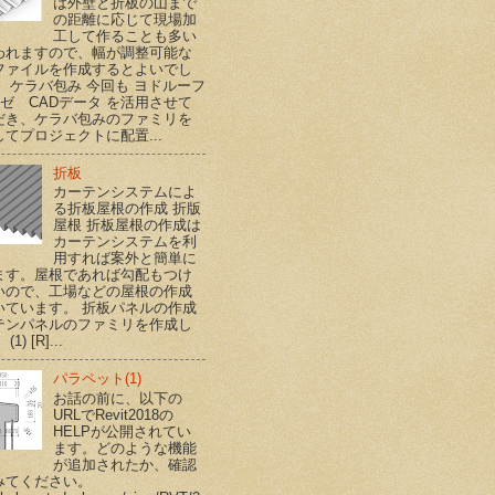
は外壁と折板の山まで
の距離に応じて現場加
工して作ることも多い
われますので、幅が調整可能な
ファイルを作成するとよいでし
。 ケラバ包み 今回も ヨドルーフ
ハゼ CADデータ を活用させて
だき、ケラバ包みのファミリを
てプロジェクトに配置...
折板
カーテンシステムによ
る折板屋根の作成 折版
屋根 折板屋根の作成は
カーテンシステムを利
用すれば案外と簡単に
ます。屋根であれば勾配もつけ
いので、工場などの屋根の作成
いています。 折板パネルの作成
テンパネルのファミリを作成し
1) [R]...
パラペット(1)
お話の前に、以下の
URLでRevit2018の
HELPが公開されてい
ます。どのような機能
が追加されたか、確認
みてください。