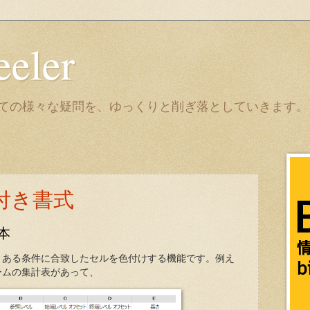
eeler
it についての様々な疑問を、ゆっくりと削ぎ落としていきます。
付き書式
本
、ある条件に合致したセルを色付けする機能です。例え
ームの集計表があって、