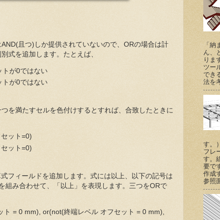
AND(且つ)しか提供されていないので、ORの場合は計
「納
ん、
判別式を追加します。たとえば、
りま
ツー
ットが0ではない
でき
法を考
ットが0ではない
一つを満たすセルを色付けするとすれば、合致したときに
フセット=0)
す。
フセット=0)
フレ
す。
要で
作成
算式フィールドを追加します。式には以上、以下の記号は
参照
otを組み合わせて、「以上」を表現します。三つをORで
 = 0 mm), or(not(終端レベル オフセット = 0 mm),