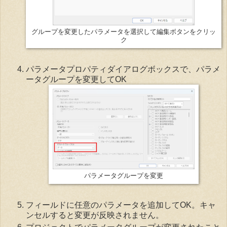
グループを変更したパラメータを選択して編集ボタンをクリッ
ク
パラメータプロパティダイアログボックスで、パラメ
ータグループを変更してOK
パラメータグループを変更
フィールドに任意のパラメータを追加してOK。キャ
ンセルすると変更が反映されません。