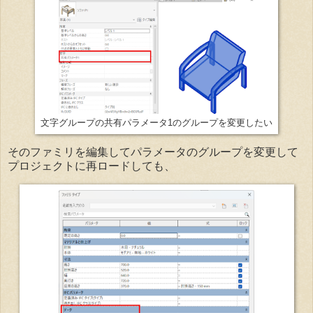
文字グループの共有パラメータ1のグループを変更したい
そのファミリを編集してパラメータのグループを変更して
プロジェクトに再ロードしても、