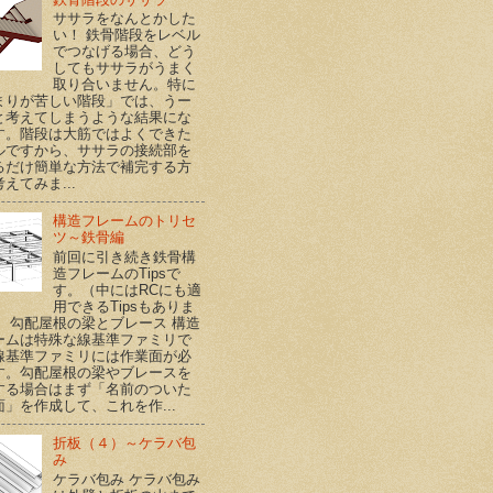
ササラをなんとかした
い！ 鉄骨階段をレベル
でつなげる場合、どう
してもササラがうまく
取り合いません。特に
まりが苦しい階段」では、うー
と考えてしまうような結果にな
す。階段は大筋ではよくできた
ルですから、ササラの接続部を
るだけ簡単な方法で補完する方
えてみま...
構造フレームのトリセ
ツ～鉄骨編
前回に引き続き鉄骨構
造フレームのTipsで
す。（中にはRCにも適
用できるTipsもありま
） 勾配屋根の梁とブレース 構造
ームは特殊な線基準ファミリで
線基準ファミリには作業面が必
す。勾配屋根の梁やブレースを
する場合はまず「名前のついた
面」を作成して、これを作...
折板（４）～ケラバ包
み
ケラバ包み ケラバ包み