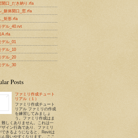
開口_だき納り.rfa
_躯体開口_窓.rfa
_矩形.rfa
デル_40.rvt
.rfa
デル_01
デル_10
デル_20
デル_30
ular Posts
ファミリ作成チュート
リアル（１）
ファミリ作成チュート
リアル ファミリの作成
を練習してみましょ
う。ファミリ作成はま
く難しくありません。これは一
デザイン行為であり、ファミリ
できるようになると、Revitは
ぶん扱いやすくなります。 ここ