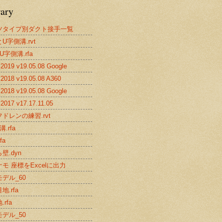
rary
ツタイプ別ダクト接手一覧
U字側溝.rvt
U字側溝.rfa
019 v19.05.08 Google
2018 v19.05.08 A360
018 v19.05.08 Google
017 v17.17.11.05
ドレンの練習.rvt
.rfa
fa
壁.dyn
モ 座標をExcelに出力
デル_60
地.rfa
rfa
デル_50