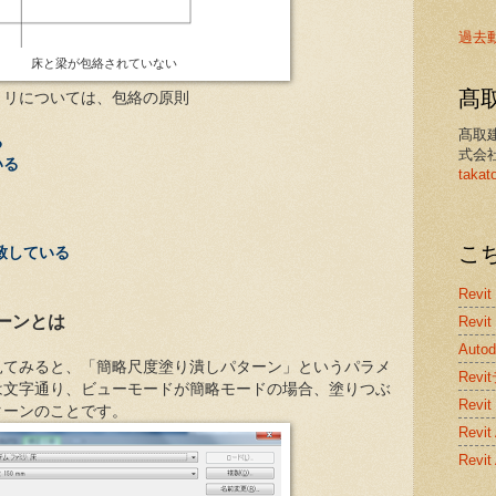
過去
床と梁が包絡されていない
髙
ミリについては、包絡の原則
髙取
る
式会
いる
takat
こ
致している
Revit
ーンとは
Revit
Auto
見てみると、「簡略尺度塗り潰しパターン」というパラメ
Rev
は文字通り、ビューモードが簡略モードの場合、塗りつぶ
Revit
ターンのことです。
Rev
Revi