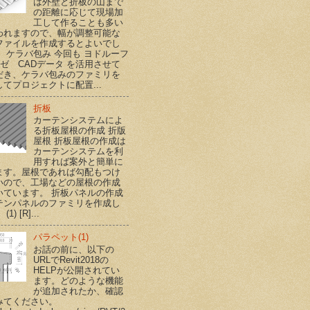
は外壁と折板の山まで
の距離に応じて現場加
工して作ることも多い
われますので、幅が調整可能な
ファイルを作成するとよいでし
。 ケラバ包み 今回も ヨドルーフ
ハゼ CADデータ を活用させて
だき、ケラバ包みのファミリを
てプロジェクトに配置...
折板
カーテンシステムによ
る折板屋根の作成 折版
屋根 折板屋根の作成は
カーテンシステムを利
用すれば案外と簡単に
ます。屋根であれば勾配もつけ
いので、工場などの屋根の作成
いています。 折板パネルの作成
テンパネルのファミリを作成し
1) [R]...
パラペット(1)
お話の前に、以下の
URLでRevit2018の
HELPが公開されてい
ます。どのような機能
が追加されたか、確認
みてください。