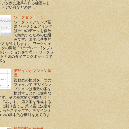
ドアを例に建具を作る練習をし
ドアや窓などの建...
ワークセット（１）
ワークシェアリング基
礎 ワークシェアリング
は一つのデータを複数
で編集するための仕組
みです。まずは基本的
い方を説明します。 ワークシェ
ングの開始 [コラボレート]タブ＞
ラボレーションを管理]＞[ワークセ
] 下の図のダイアログボックスで
Kを...
デザインオプション基
礎
複数案の検討を一つの
ファイルで デザインオ
プションは複数の案を
検討するときに便利な
です。その基本的な機能をおさ
してみます。 第２案を作成する
ーに割り当てる 第２案に決定す
といったステップで、デザインオ
ョンの基本的な機能を見てみま
..
鉄骨階段のササラ