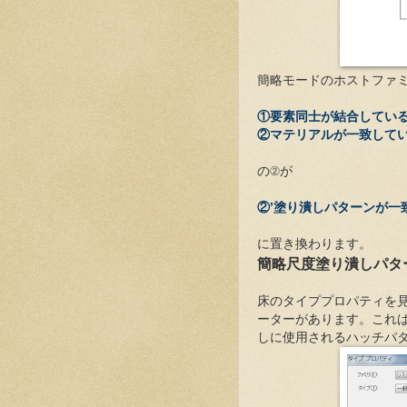
簡略モードのホストファ
①要素同士が結合してい
②マテリアルが一致して
の②が
②’塗り潰しパターンが一
に置き換わります。
簡略尺度塗り潰しパタ
床のタイププロパティを
ーターがあります。これ
しに使用されるハッチパ