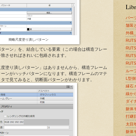
Lib
パー
舗装と
外構_
簡略尺度塗り潰しパターン
RUTS2
RUTS
パターン」を、結合している要素（この場合は構造フレー
一致させればきれいに包絡されます。
RUTS2
RUTS2
尺度塗り潰しパターン」はありませんから、構造フレーム
ルーフ
ターンがハッチパターンになります。構造フレームのマテ
L型側溝
ィタで見てみると、切断面パターンがわかります。
縁石.r
線から
ダイナ
躯体モ
打継目
太目地.
躯体モ