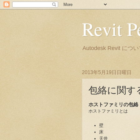
Revit P
Autodesk Rev
2013年5月19日日曜日
包絡に関する
ホストファミリの包絡
ホストファミリとは
壁
床
天井