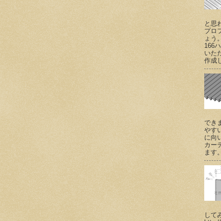
と思
プロ
ょう
166
いた
作成し
でき
やす
に向
カー
ます。 (
して