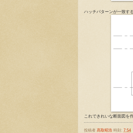
ハッチパターンが一致す
これできれいな断面図を
投稿者
髙取昭浩
時刻:
7:54