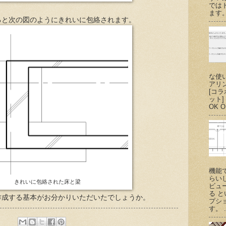
では
ます。
ると次の図のようにきれいに包絡されます。
な使
アリ
[コ
ット
OK O
機能
らい
きれいに包絡された床と梁
ビュ
る 
作成する基本がお分かりいただいたでしょうか。
プシ
す。 .