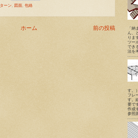
ターン
,
図面
,
包絡
ホーム
前の投稿
「納
ん、
りま
ツー
でき
法を考
す。
フレ
す。
要で
作成
参照