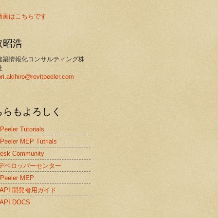
動画はこちらです
取昭浩
建築情報化コンサルティング株
社
ori.akihiro@revitpeeler.com
ちらもよろしく
 Peeler Tutorials
 Peeler MEP Tutrials
desk Community
itデベロッパーセンター
 Peeler MEP
it API 開発者用ガイド
t API DOCS