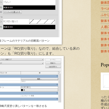
躯体窓
ラベル
ふかし
躯体モ
人通口A
躯体モ
躯体モ
造フレームのマテリアルの切断面パターン
躯体モ
ーンは「RC(切り取り)」なので、結合している床の
躯体モ
ン」も「RC(切り取り)」にします。
Pop
った
種の
作成が
簡略尺度塗り潰しパターンを一致させる
ずい