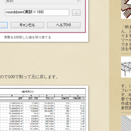
「納
ん、
りま
実数を100倍した値を切り捨てる
ツー
でき
法を考
たので100で割って元に戻します。
す。
フレ
す。
要で
作成
参照