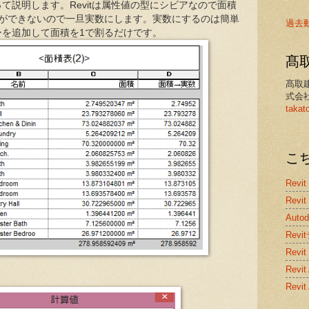
て説明します。Revitは属性値の型にシビアなので面積
理ができないので一旦実数にします。実数にするのは簡単
過去
ーを追加して面積を1で割るだけです。
髙
髙取
式会
takat
こ
Revit
Revit
Auto
Rev
Revit
Rev
Revi