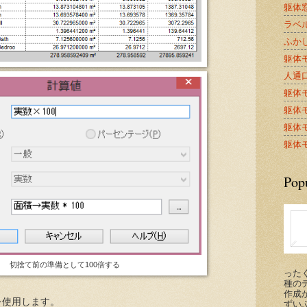
躯体窓
ラベル
ふかし
躯体モ
人通口A
躯体モ
躯体モ
躯体モ
躯体モ
Pop
切捨て前の準備として100倍する
った
種の
作成が
を使用します。
ずい