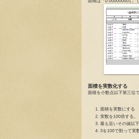
面積は「0.00000000
面積を実数化する
面積を小数点以下第三位
面積を実数にする
実数を100倍する。
最も近いその値以
3を100で割って実