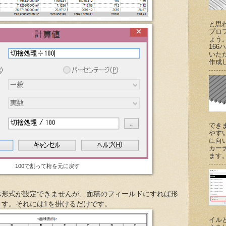
と思
プロ
ょう
166
いた
作成し
でき
やす
に向
カー
ます。 (
100で割って桁を元に戻す
示形式が設定できませんが、面積のフィールドにすれば形
ます。それには1を掛けるだけです。
イル