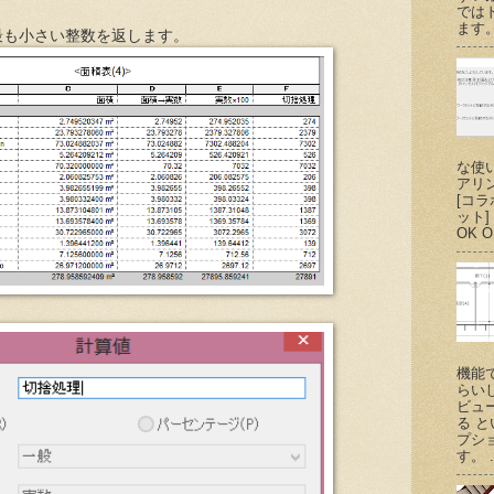
では
ます。
最も小さい整数を返します。
な使
アリ
[コ
ット
OK O
機能
らい
ビュ
る 
プシ
す。 .