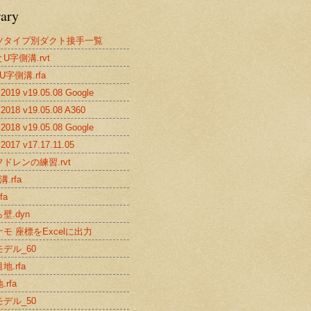
rary
ツタイプ別ダクト接手一覧
U字側溝.rvt
U字側溝.rfa
019 v19.05.08 Google
2018 v19.05.08 A360
018 v19.05.08 Google
017 v17.17.11.05
ドレンの練習.rvt
.rfa
fa
壁.dyn
モ 座標をExcelに出力
デル_60
地.rfa
rfa
デル_50