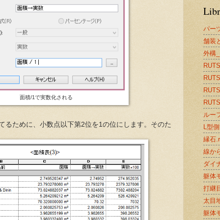
Lib
パー
舗装と
外構_
RUTS2
RUTS
RUTS2
面積/1で実数化される
RUTS2
ルーフ
てるために、小数点以下第2位を1の位にします。そのた
L型側溝
縁石.r
線から
ダイナ
躯体モ
打継目
太目地.
躯体モ