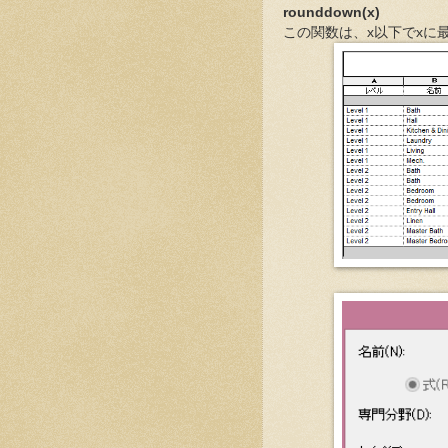
rounddown(x)
この関数は、x以下でxに