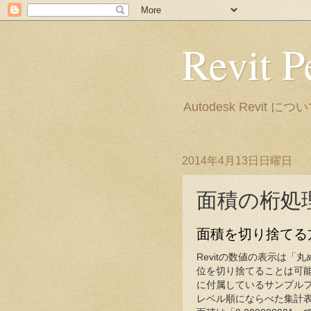
Revit P
Autodesk Rev
2014年4月13日日曜日
面積の桁処
面積を切り捨てる
Revitの数値の表示は
位を切り捨てることは可能
に付属しているサンプルファイル「
レベル順にならべた集計