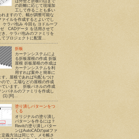
は外壁と折板の山まで
の距離に応じて現場加
工して作ることも多い
われますので、幅が調整可能な
ファイルを作成するとよいでし
。 ケラバ包み 今回も ヨドルーフ
ハゼ CADデータ を活用させて
だき、ケラバ包みのファミリを
てプロジェクトに配置...
折板
カーテンシステムによ
る折板屋根の作成 折版
屋根 折板屋根の作成は
カーテンシステムを利
用すれば案外と簡単に
ます。屋根であれば勾配もつけ
いので、工場などの屋根の作成
いています。 折板パネルの作成
テンパネルのファミリを作成し
1) [R]...
塗り潰しパターンをつ
くる
オリジナルの塗り潰し
パターンを作るには？
Revitの塗り潰しパター
ンはAutoCADのpatファ
と定義方法は同じで、メモ帳さ