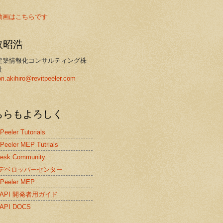
動画はこちらです
取昭浩
建築情報化コンサルティング株
社
ori.akihiro@revitpeeler.com
ちらもよろしく
 Peeler Tutorials
 Peeler MEP Tutrials
desk Community
itデベロッパーセンター
 Peeler MEP
it API 開発者用ガイド
t API DOCS