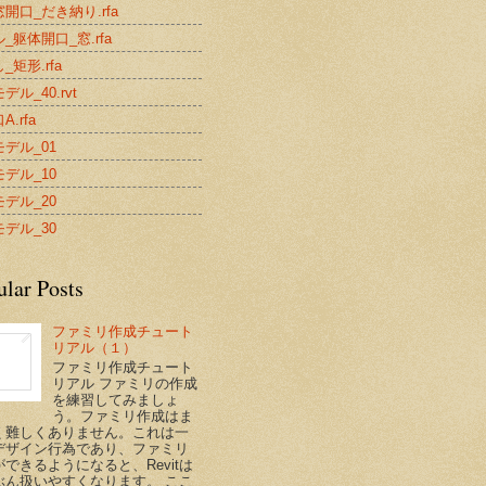
開口_だき納り.rfa
_躯体開口_窓.rfa
_矩形.rfa
デル_40.rvt
.rfa
デル_01
デル_10
デル_20
デル_30
ular Posts
ファミリ作成チュート
リアル（１）
ファミリ作成チュート
リアル ファミリの作成
を練習してみましょ
う。ファミリ作成はま
く難しくありません。これは一
デザイン行為であり、ファミリ
できるようになると、Revitは
ぶん扱いやすくなります。 ここ