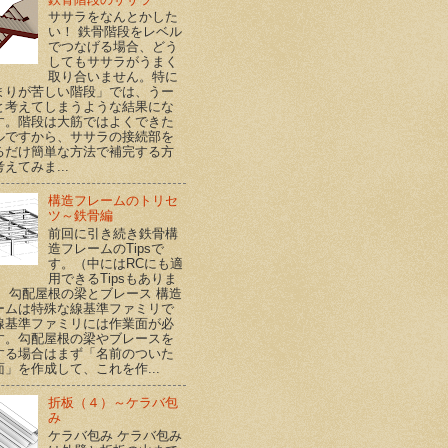
ササラをなんとかした
い！ 鉄骨階段をレベル
でつなげる場合、どう
してもササラがうまく
取り合いません。特に
まりが苦しい階段」では、うー
と考えてしまうような結果にな
す。階段は大筋ではよくできた
ルですから、ササラの接続部を
るだけ簡単な方法で補完する方
えてみま...
構造フレームのトリセ
ツ～鉄骨編
前回に引き続き鉄骨構
造フレームのTipsで
す。（中にはRCにも適
用できるTipsもありま
） 勾配屋根の梁とブレース 構造
ームは特殊な線基準ファミリで
線基準ファミリには作業面が必
す。勾配屋根の梁やブレースを
する場合はまず「名前のついた
面」を作成して、これを作...
折板（４）～ケラバ包
み
ケラバ包み ケラバ包み