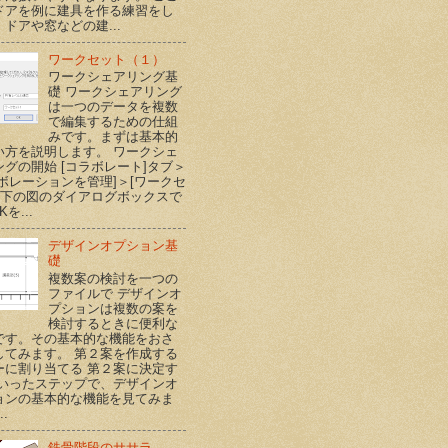
ドアを例に建具を作る練習をし
ドアや窓などの建...
ワークセット（１）
ワークシェアリング基
礎 ワークシェアリング
は一つのデータを複数
で編集するための仕組
みです。まずは基本的
い方を説明します。 ワークシェ
ングの開始 [コラボレート]タブ＞
ラボレーションを管理]＞[ワークセ
] 下の図のダイアログボックスで
Kを...
デザインオプション基
礎
複数案の検討を一つの
ファイルで デザインオ
プションは複数の案を
検討するときに便利な
です。その基本的な機能をおさ
してみます。 第２案を作成する
ーに割り当てる 第２案に決定す
といったステップで、デザインオ
ョンの基本的な機能を見てみま
..
鉄骨階段のササラ