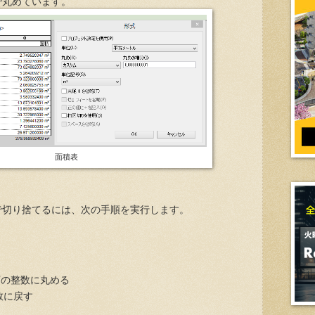
1」で丸めています。
面積表
で切り捨てるには、次の手順を実行します。
下の整数に丸める
数に戻す