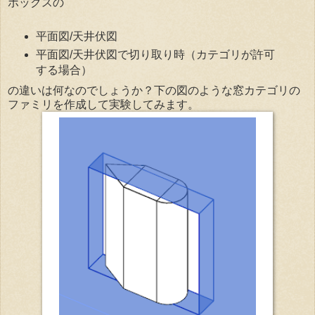
ボックスの
平面図/天井伏図
平面図/天井伏図で切り取り時（カテゴリが許可
する場合）
の違いは何なのでしょうか？下の図のような窓カテゴリの
ファミリを作成して実験してみます。