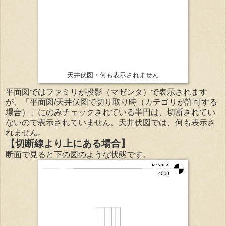
天井伏図・何も表示されません
平面図ではファミリが投影（マゼンタ）で表示されます
が、「平面図/天井伏図で切り取り時（カテゴリが許可する
場合）」にのみチェックされている半円は、切断されてい
ないので表示されていません。天井伏図では、何も表示さ
れません。
【切断線より上にある場合】
断面で見ると下の図のような状態です。