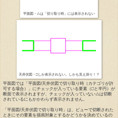
平面図・△は「切り取り時」には表示されない
天井伏図・□しか表示されない。しかも見え掛り！？
平面図では「平面図/天井伏図で切り取り時（カテゴリが許
可する場合）」にチェックが入っている要素（□と半円）が
断面で表示されますが、チェックが入っていない△は切断
されているにもかかわらず表示されません。
「平面図/天井伏図で切り取り時」は、ビューで切断された
ときにその要素を描画対象とするかどうかを決めているの