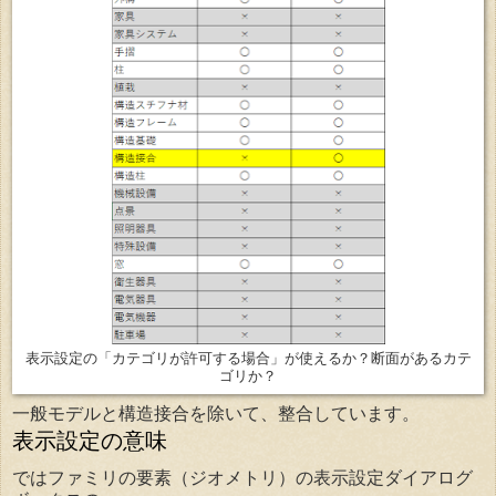
表示設定の「カテゴリが許可する場合」が使えるか？断面があるカテ
ゴリか？
一般モデルと構造接合を除いて、整合しています。
表示設定の意味
ではファミリの要素（ジオメトリ）の表示設定ダイアログ