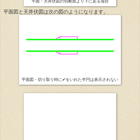
平面・天井伏図の切断面より下にある場合
平面図と天井伏図は次の図のようになります。
平面図・切り取り時に✔をいれた半円は表示されない