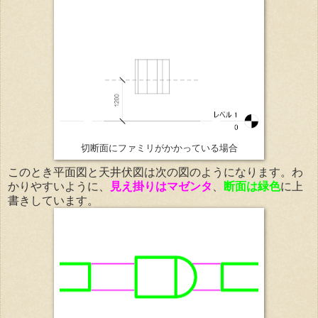
切断面にファミリがかかっている場合
このとき平面図と天井伏図は次の図のようになります。わ
かりやすいように、
見え掛りはマゼンタ
、
断面は緑色
に上
書きしています。