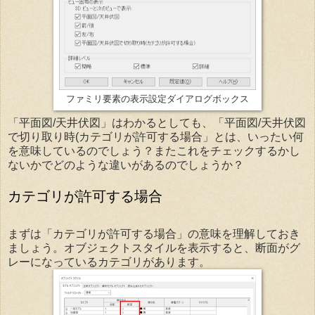
ファミリ要素の表示設定ダイアログボックス
「平面図/天井伏図」はわかるとしても、「平面図/天井伏図
で切り取り時(カテゴリが許可する場合」とは、いったい何
を意味しているのでしょう？またこれをチェックするかし
ないかでどのような違いがあるのでしょうか？
カテゴリが許可する場合
まずは「カテゴリが許可する場合」の意味を理解しておき
ましょう。オブジェクトスタイルを表示すると、断面がグ
レーになっているカテゴリがあります。