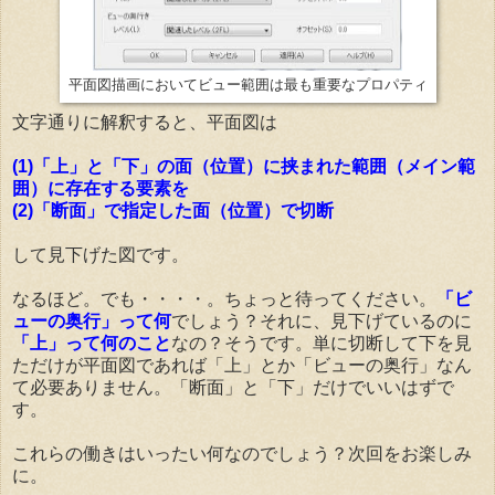
平面図描画においてビュー範囲は最も重要なプロパティ
文字通りに解釈すると、平面図は
(1)「上」と「下」の面（位置）に挟まれた範囲（メイン範
囲）に存在する要素を
(2)「断面」で指定した面（位置）で切断
して見下げた図です。
なるほど。でも・・・・。ちょっと待ってください。
「ビ
ューの奥行」って何
でしょう？それに、見下げているのに
「上」って何のこと
なの？そうです。単に切断して下を見
ただけが平面図であれば「上」とか「ビューの奥行」なん
て必要ありません。「断面」と「下」だけでいいはずで
す。
これらの働きはいったい何なのでしょう？次回をお楽しみ
に。