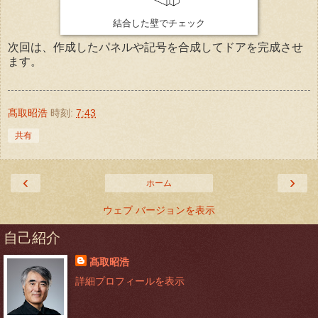
結合した壁でチェック
次回は、作成したパネルや記号を合成してドアを完成させ
ます。
髙取昭浩
時刻:
7:43
共有
‹
›
ホーム
ウェブ バージョンを表示
自己紹介
髙取昭浩
詳細プロフィールを表示