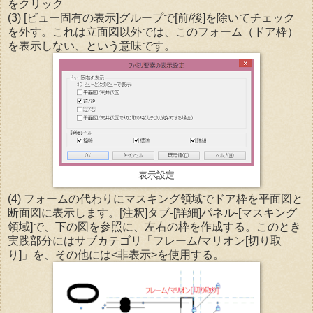
をクリック
(3) [ビュー固有の表示]グループで[前/後]を除いてチェック
を外す。これは立面図以外では、このフォーム（ドア枠）
を表示しない、という意味です。
表示設定
(4) フォームの代わりにマスキング領域でドア枠を平面図と
断面図に表示します。[注釈]タブ-[詳細]パネル-[マスキング
領域]で、下の図を参照に、左右の枠を作成する。このとき
実践部分にはサブカテゴリ「フレーム/マリオン[切り取
り]」を、その他には<非表示>を使用する。