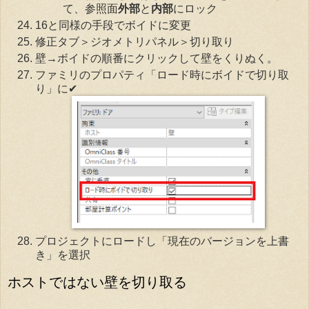
て、参照面
外部
と
内部
にロック
16と同様の手段でボイドに変更
修正タブ＞ジオメトリパネル＞切り取り
壁→ボイドの順番にクリックして壁をくりぬく。
ファミリのプロパティ「ロード時にボイドで切り取
り」に✔
プロジェクトにロードし「現在のバージョンを上書
き」を選択
ホストではない壁を切り取る