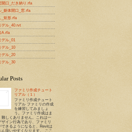
開口_だき納り.rfa
_躯体開口_窓.rfa
_矩形.rfa
デル_40.rvt
.rfa
デル_01
デル_10
デル_20
デル_30
ular Posts
ファミリ作成チュート
リアル（１）
ファミリ作成チュート
リアル ファミリの作成
を練習してみましょ
う。ファミリ作成はま
く難しくありません。これは一
デザイン行為であり、ファミリ
できるようになると、Revitは
ぶん扱いやすくなります。 ここ