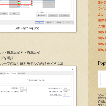
躯体窓
ラベル
ふかし
躯体モ
人通口A
解析用梁の値を設定
躯体モ
躯体モ
躯体モ
躯体モ
ネル＞構造設定▼＞構造設定
タブを選択
Pop
グループの設計解析モデルの両端を区別に☑
った
種の
作成が
ずい