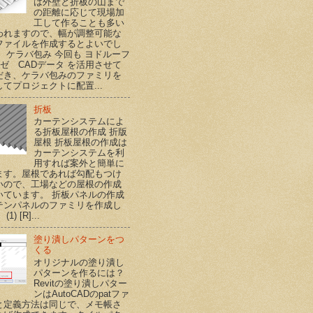
は外壁と折板の山まで
の距離に応じて現場加
工して作ることも多い
われますので、幅が調整可能な
ファイルを作成するとよいでし
。 ケラバ包み 今回も ヨドルーフ
ハゼ CADデータ を活用させて
だき、ケラバ包みのファミリを
てプロジェクトに配置...
折板
カーテンシステムによ
る折板屋根の作成 折版
屋根 折板屋根の作成は
カーテンシステムを利
用すれば案外と簡単に
ます。屋根であれば勾配もつけ
いので、工場などの屋根の作成
いています。 折板パネルの作成
テンパネルのファミリを作成し
1) [R]...
塗り潰しパターンをつ
くる
オリジナルの塗り潰し
パターンを作るには？
Revitの塗り潰しパター
ンはAutoCADのpatファ
と定義方法は同じで、メモ帳さ