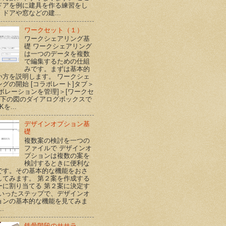
ドアを例に建具を作る練習をし
ドアや窓などの建...
ワークセット（１）
ワークシェアリング基
礎 ワークシェアリング
は一つのデータを複数
で編集するための仕組
みです。まずは基本的
い方を説明します。 ワークシェ
ングの開始 [コラボレート]タブ＞
ラボレーションを管理]＞[ワークセ
] 下の図のダイアログボックスで
Kを...
デザインオプション基
礎
複数案の検討を一つの
ファイルで デザインオ
プションは複数の案を
検討するときに便利な
です。その基本的な機能をおさ
してみます。 第２案を作成する
ーに割り当てる 第２案に決定す
といったステップで、デザインオ
ョンの基本的な機能を見てみま
..
鉄骨階段のササラ