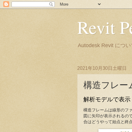
Revit P
Autodesk Rev
2021年10月30日土曜日
構造フレー
解析モデルで表示
構造フレームは線形のフ
図に矢印が表示されるの
合はどうやって始点と終