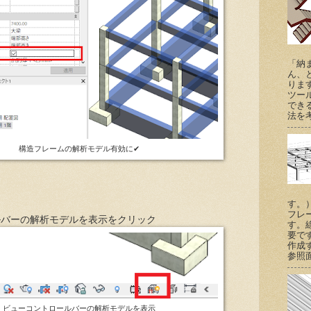
「納
ん、
りま
ツー
でき
法を考
構造フレームの解析モデル有効に✔
す。
フレ
ルバーの解析モデルを表示をクリック
す。
要で
作成
参照
ビューコントロールバーの解析モデルを表示