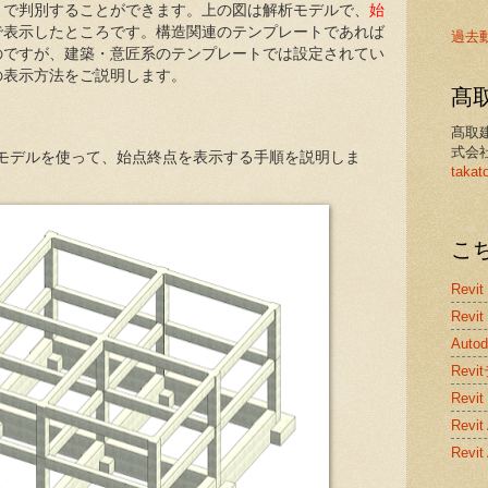
とで判別することができます。上の図は解析モデルで、
始
で表示したところです。構造関連のテンプレートであれば
過去
のですが、建築・意匠系のテンプレートでは設定されてい
の表示方法をご説明します。
髙
髙取
式会
のモデルを使って、始点終点を表示する手順を説明しま
takat
こ
Revit
Revit
Auto
Rev
Revit
Rev
Revi