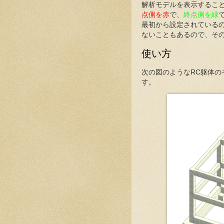
解析モデルを表示するこ
点側を赤
で、
終点側を緑
最初から設定されている
ないこともあるので、そ
使い方
次の図のようなRC躯体
す。