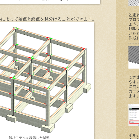
と思
ルによって始点と終点を見分けることができます。
プロ
ょう
166
いた
作成し
でき
やす
に向
カー
ます。 (
イル
解析モデルを表示した状態