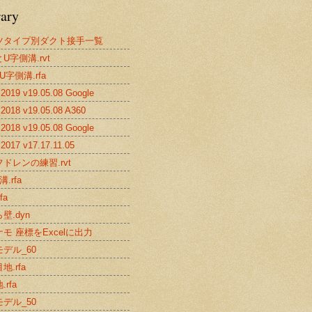
rary
ツタイプ別ダクト接手一覧
U字側溝.rvt
U字側溝.rfa
019 v19.05.08 Google
2018 v19.05.08 A360
018 v19.05.08 Google
017 v17.17.11.05
ドレンの練習.rvt
.rfa
fa
壁.dyn
モ 座標をExcelに出力
デル_60
地.rfa
rfa
デル_50