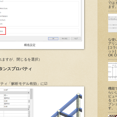
では
ます。
な使
アリ
構造設定
[コ
ット
OK O
れますが、閉じるを選択）
タンスプロパティ
択
パティ「解析モデル有効」に☑
機能
らい
ビュ
る 
プシ
す。 .