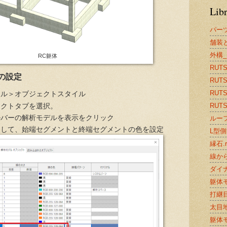
Lib
パー
舗装と
外構_
RC躯体
RUTS2
の設定
RUTS
RUTS2
ネル＞オブジェクトスタイル
RUTS2
ェクトタブを選択。
ルバーの解析モデルを表示をクリック
ルーフ
開して、始端セグメントと終端セグメントの色を設定
L型側溝
縁石.r
線から
ダイナ
躯体モ
打継目
太目地.
躯体モ