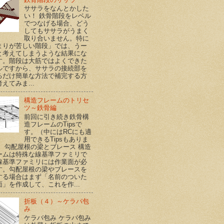
ササラをなんとかした
い！ 鉄骨階段をレベル
でつなげる場合、どう
してもササラがうまく
取り合いません。特に
まりが苦しい階段」では、うー
と考えてしまうような結果にな
す。階段は大筋ではよくできた
ルですから、ササラの接続部を
るだけ簡単な方法で補完する方
えてみま...
構造フレームのトリセ
ツ～鉄骨編
前回に引き続き鉄骨構
造フレームのTipsで
す。（中にはRCにも適
用できるTipsもありま
） 勾配屋根の梁とブレース 構造
ームは特殊な線基準ファミリで
線基準ファミリには作業面が必
す。勾配屋根の梁やブレースを
する場合はまず「名前のついた
面」を作成して、これを作...
折板（４）～ケラバ包
み
ケラバ包み ケラバ包み