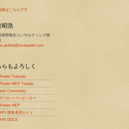
動画はこちらです
取昭浩
建築情報化コンサルティング株
社
ori.akihiro@revitpeeler.com
ちらもよろしく
 Peeler Tutorials
 Peeler MEP Tutrials
desk Community
itデベロッパーセンター
 Peeler MEP
it API 開発者用ガイド
t API DOCS