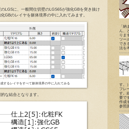
のLGSに、一般間仕切壁のLGS65が強化GBを突き抜け
強化GBのレイヤを躯体境界の中に入れてみます。
「納
ん、
りま
ツー
でき
法を考
構成するレイヤをすべて躯体境界の中に入れてみる
す。
フレ
す。
想的な結合となります。
要で
作成
参照