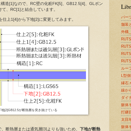
[1]なので、RC壁の化粧FK[5]、GB12.5[4]、GLボン
Lib
抜けて、RC[1]と結合しています。
パー
5を仕上1[4]から下地[2]に変更してみます。
舗装と
外構_
RUTS2
RUTS
RUTS2
RUTS2
ルーフ
L型側溝
縁石.r
線から
ダイナ
躯体モ
下地[2]GB12.5が断熱層を突き抜けている
打継目
太目地.
躯体モ
で、断熱層または通気層[3]よりも強いため、
下地が断熱