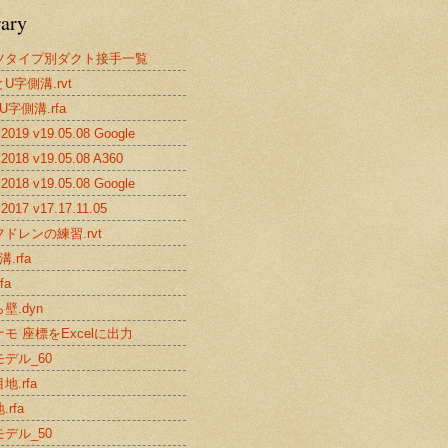
rary
ツタイプ別ダクト接手一覧
U字側溝.rvt
U字側溝.rfa
019 v19.05.08 Google
2018 v19.05.08 A360
018 v19.05.08 Google
017 v17.17.11.05
ドレンの練習.rvt
.rfa
fa
壁.dyn
モ 座標をExcelに出力
デル_60
地.rfa
rfa
デル_50