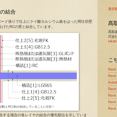
過去
壁の結合
ボード張りで仕上にケイ酸カルシウム板をはった間仕切壁
髙
上げたRCの壁と結合しています。
髙取
式会
takat
こ
Revit
Revit
Auto
Rev
Revit
Rev
S(紫)とRC(灰)が結合していることに注目！
Revi
結合する場合の各レイヤの結合の優先順位を示していま