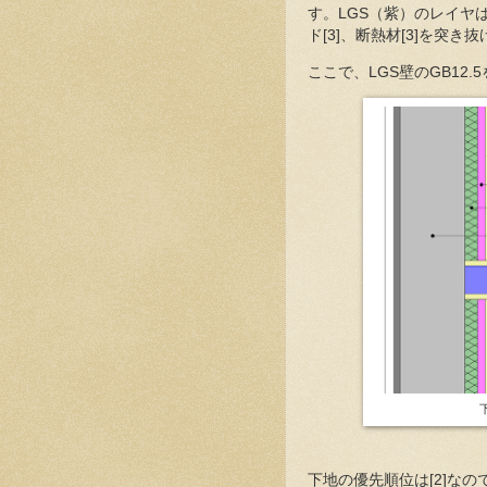
す。LGS（紫）のレイヤは構造
ド[3]、断熱材[3]を突き
ここで、LGS壁のGB12.
下地の優先順位は[2]なの