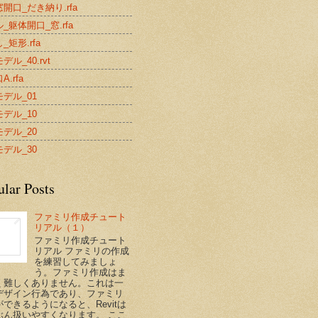
開口_だき納り.rfa
_躯体開口_窓.rfa
_矩形.rfa
デル_40.rvt
.rfa
デル_01
デル_10
デル_20
デル_30
ular Posts
ファミリ作成チュート
リアル（１）
ファミリ作成チュート
リアル ファミリの作成
を練習してみましょ
う。ファミリ作成はま
く難しくありません。これは一
デザイン行為であり、ファミリ
できるようになると、Revitは
ぶん扱いやすくなります。 ここ