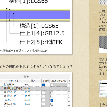
と思
プロ
ょう
166
いた
作成し
強化石膏ボードが通っている理想的な結合
でき
やす
イヤの機能を下地[2]にするとどうなるでしょう？
に向
カー
ます。 (
イル