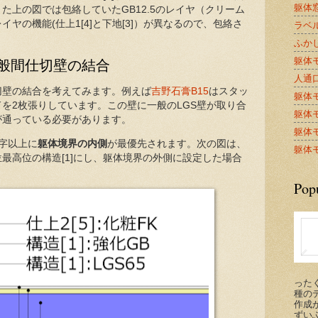
躯体窓
た上の図では包絡していたGB12.5のレイヤ（クリーム
ヤの機能(仕上1[4]と下地[3]）が異なるので、包絡さ
ラベル
ふかし
躯体モ
般間仕切壁の結合
人通口A
切壁の結合を考えてみます。例えば
吉野石膏B15
はスタッ
躯体モ
を2枚張りしています。この壁に一般のLGS壁が取り合
躯体モ
が通っている必要があります。
躯体モ
数字以上に
躯体境界の内側
が最優先されます。次の図は、
躯体モ
最高位の構造[1]にし、躯体境界の外側に設定した場合
Pop
った
種の
作成が
ずい