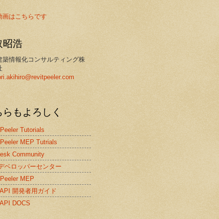
動画はこちらです
取昭浩
建築情報化コンサルティング株
社
ori.akihiro@revitpeeler.com
ちらもよろしく
 Peeler Tutorials
 Peeler MEP Tutrials
desk Community
itデベロッパーセンター
 Peeler MEP
it API 開発者用ガイド
t API DOCS