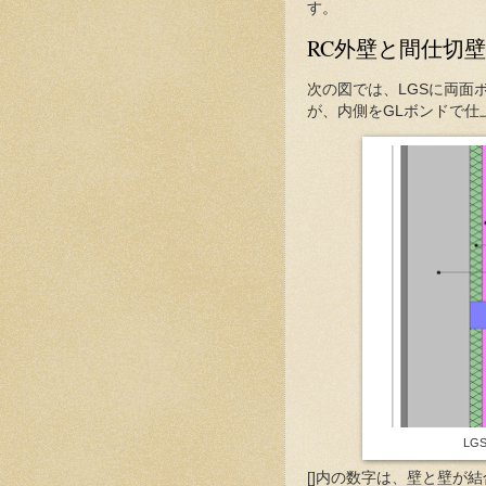
す。
RC外壁と間仕切
次の図では、LGSに両面
が、内側をGLボンドで仕
LG
[]内の数字は、壁と壁が