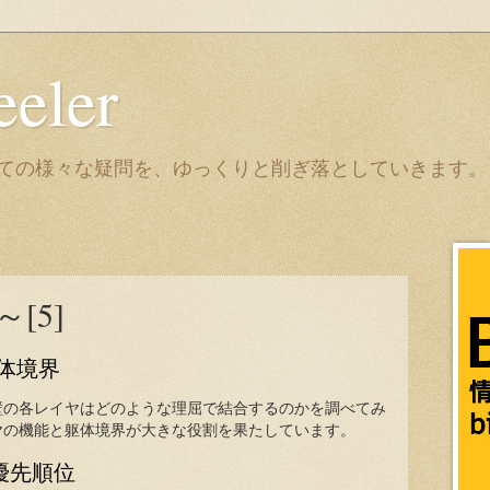
eeler
it についての様々な疑問を、ゆっくりと削ぎ落としていきます。
[5]
体境界
壁の各レイヤはどのような理屈で結合するのかを調べてみ
ヤの機能と躯体境界が大きな役割を果たしています。
優先順位