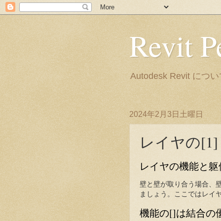
Revit P
Autodesk Rev
2024年2月3日土曜日
レイヤの[1]～
レイヤの機能と躯
壁と壁が取り合う場合、
ましょう。ここではレイ
機能の[]は結合の