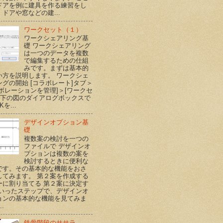
ドアを例に建具を作る練習をし
ドアや窓などの建...
ワークセット（１）
ワークシェアリング基
礎 ワークシェアリング
は一つのデータを複数
で編集するための仕組
みです。まずは基本的
い方を説明します。 ワークシェ
ングの開始 [コラボレート]タブ＞
ラボレーションを管理]＞[ワークセ
] 下の図のダイアログボックスで
Kを...
デザインオプション基
礎
複数案の検討を一つの
ファイルで デザインオ
プションは複数の案を
検討するときに便利な
です。その基本的な機能をおさ
してみます。 第２案を作成する
ーに割り当てる 第２案に決定す
といったステップで、デザインオ
ョンの基本的な機能を見てみま
..
鉄骨階段のササラ