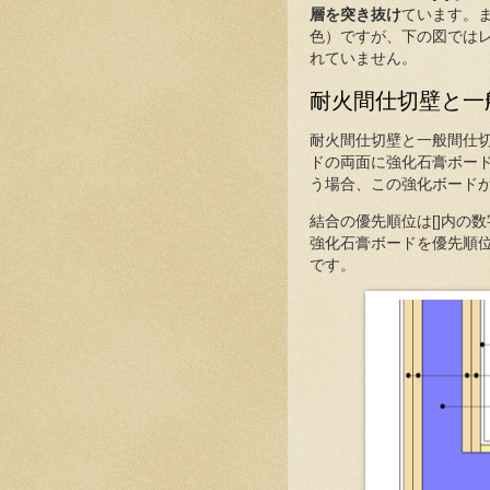
層を突き抜け
ています。ま
色）ですが、下の図ではレイ
れていません。
耐火間仕切壁と一
耐火間仕切壁と一般間仕
ドの両面に強化石膏ボード
う場合、この強化ボード
結合の優先順位は[]内の
強化石膏ボードを優先順位
です。