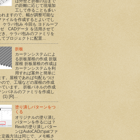
は外壁と折板の山まで
の距離に応じて現場加
工して作ることも多い
われますので、幅が調整可能な
ファイルを作成するとよいでし
。 ケラバ包み 今回も ヨドルーフ
ハゼ CADデータ を活用させて
だき、ケラバ包みのファミリを
てプロジェクトに配置...
折板
カーテンシステムによ
る折板屋根の作成 折版
屋根 折板屋根の作成は
カーテンシステムを利
用すれば案外と簡単に
ます。屋根であれば勾配もつけ
いので、工場などの屋根の作成
いています。 折板パネルの作成
テンパネルのファミリを作成し
1) [R]...
塗り潰しパターンをつ
くる
オリジナルの塗り潰し
パターンを作るには？
Revitの塗り潰しパター
ンはAutoCADのpatファ
と定義方法は同じで、メモ帳さ