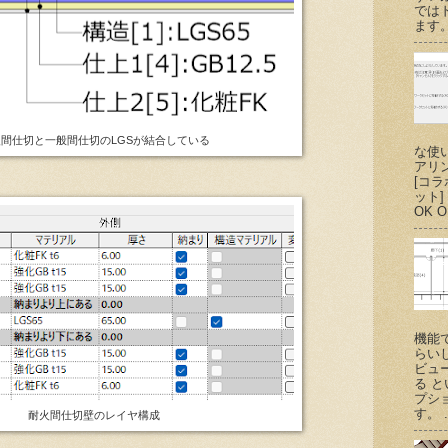
では
ます。
間仕切と一般間仕切のLGSが結合している
な使
アリ
[コ
ット
OK O
機能
らい
ビュ
る 
プシ
す。 .
耐火間仕切壁のレイヤ構成