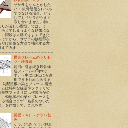
ササラをなんとかした
い！ 鉄骨階段をレベル
でつなげる場合、どう
してもササラがうまく
取り合いません。特に
まりが苦しい階段」では、うー
と考えてしまうような結果にな
す。階段は大筋ではよくできた
ルですから、ササラの接続部を
るだけ簡単な方法で補完する方
えてみま...
構造フレームのトリセ
ツ～鉄骨編
前回に引き続き鉄骨構
造フレームのTipsで
す。（中にはRCにも適
用できるTipsもありま
） 勾配屋根の梁とブレース 構造
ームは特殊な線基準ファミリで
線基準ファミリには作業面が必
す。勾配屋根の梁やブレースを
する場合はまず「名前のついた
面」を作成して、これを作...
折板（４）～ケラバ包
み
ケラバ包み ケラバ包み