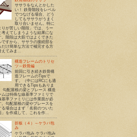
ササラをなんとかした
い！ 鉄骨階段をレベル
でつなげる場合、どう
してもササラがうまく
取り合いません。特に
まりが苦しい階段」では、うー
と考えてしまうような結果にな
す。階段は大筋ではよくできた
ルですから、ササラの接続部を
るだけ簡単な方法で補完する方
えてみま...
構造フレームのトリセ
ツ～鉄骨編
前回に引き続き鉄骨構
造フレームのTipsで
す。（中にはRCにも適
用できるTipsもありま
） 勾配屋根の梁とブレース 構造
ームは特殊な線基準ファミリで
線基準ファミリには作業面が必
す。勾配屋根の梁やブレースを
する場合はまず「名前のついた
面」を作成して、これを作...
折板（４）～ケラバ包
み
ケラバ包み ケラバ包み