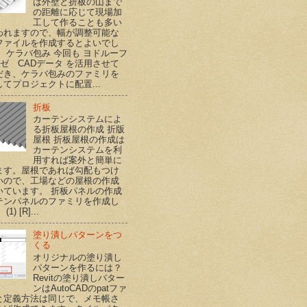
は外壁と折板の山まで
の距離に応じて現場加
工して作ることも多い
われますので、幅が調整可能な
ファイルを作成するとよいでし
。 ケラバ包み 今回も ヨドルーフ
ハゼ CADデータ を活用させて
だき、ケラバ包みのファミリを
てプロジェクトに配置...
折板
カーテンシステムによ
る折板屋根の作成 折版
屋根 折板屋根の作成は
カーテンシステムを利
用すれば案外と簡単に
ます。屋根であれば勾配もつけ
いので、工場などの屋根の作成
いています。 折板パネルの作成
テンパネルのファミリを作成し
1) [R]...
塗り潰しパターンをつ
くる
オリジナルの塗り潰し
パターンを作るには？
Revitの塗り潰しパター
ンはAutoCADのpatファ
と定義方法は同じで、メモ帳さ