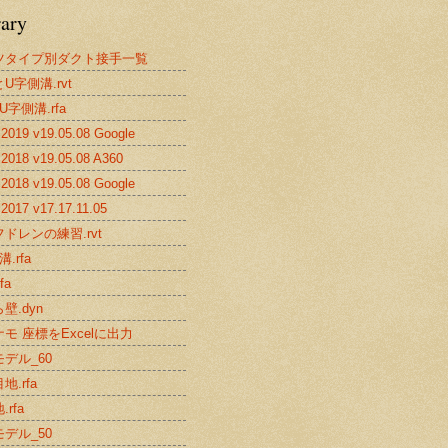
rary
ツタイプ別ダクト接手一覧
U字側溝.rvt
U字側溝.rfa
019 v19.05.08 Google
2018 v19.05.08 A360
018 v19.05.08 Google
017 v17.17.11.05
ドレンの練習.rvt
.rfa
fa
壁.dyn
モ 座標をExcelに出力
デル_60
地.rfa
rfa
デル_50