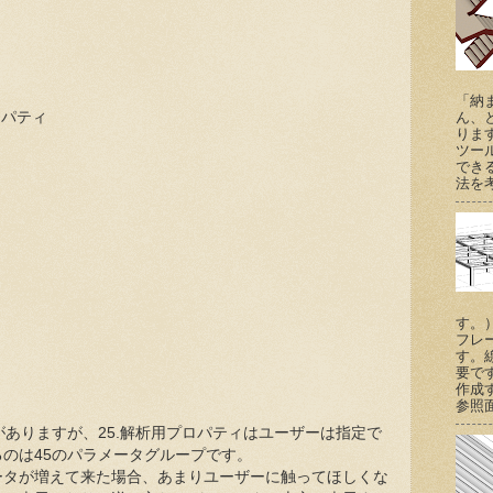
「納
 プロパティ
ん、
りま
ツー
でき
法を考
す。
フレ
す。
要で
作成
参照
がありますが、25.解析用プロパティはユーザーは指定で
のは45のパラメータグループです。
ータが増えて来た場合、あまりユーザーに触ってほしくな