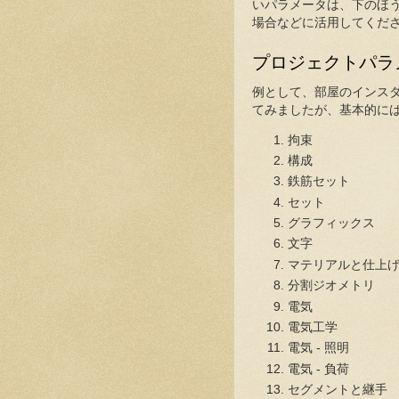
いパラメータは、下のほ
場合などに活用してくだ
プロジェクトパラ
例として、部屋のインス
てみましたが、基本的に
拘束
構成
鉄筋セット
セット
グラフィックス
文字
マテリアルと仕上
分割ジオメトリ
電気
電気工学
電気 - 照明
電気 - 負荷
セグメントと継手