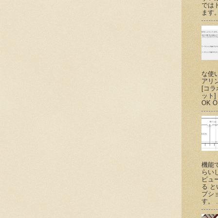
では
ます。
な使
アリ
[コ
ット
OK O
機能
らい
ビュ
る 
プシ
す。 .