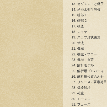
セグメントと継手
給排水衛生設備
端部 1
端部 2
構造
レイヤ
スラブ形状編集
寸法
機械
機械 - フロー
機械 - 負荷
解析モデル
解析用プロパティ
解析用位置合わせ
リリース / 要素荷重
構造解析
荷重
モーメント
フェーズ