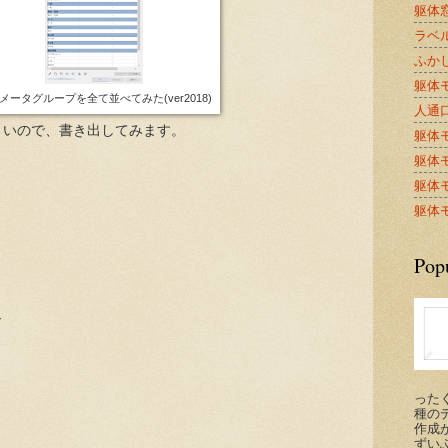
躯体窓
ラベル
ふかし
躯体モ
メータグループを全て並べてみた(ver2018)
人通口A
くいので、書き出してみます。
躯体モ
躯体モ
躯体モ
躯体モ
Pop
げ
った
種の
作成が
ずい