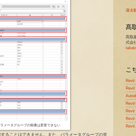
過去
髙
髙取
式会
takat
こ
Revit
Revit
Auto
Rev
Revit
Rev
パラメータグループの順番は変更できない
Revi
成することはできません。また、パラメータグループの並