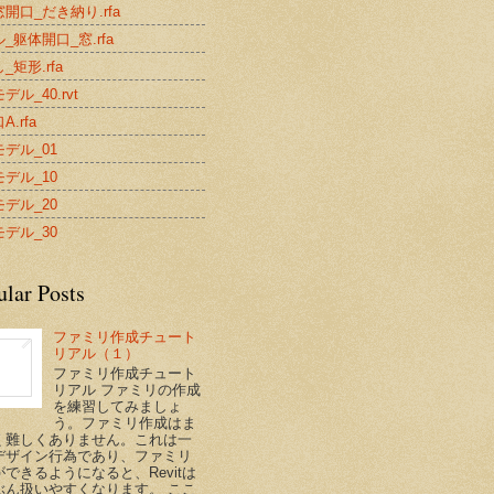
開口_だき納り.rfa
_躯体開口_窓.rfa
_矩形.rfa
デル_40.rvt
.rfa
デル_01
デル_10
デル_20
デル_30
ular Posts
ファミリ作成チュート
リアル（１）
ファミリ作成チュート
リアル ファミリの作成
を練習してみましょ
う。ファミリ作成はま
く難しくありません。これは一
デザイン行為であり、ファミリ
できるようになると、Revitは
ぶん扱いやすくなります。 ここ