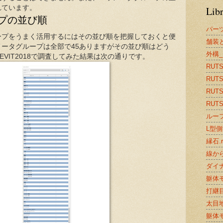
れています。
Lib
プの並び順
パー
ープをうまく活用するにはその並び順を把握しておくと便
舗装と
ータグループは全部で45ありますがその並び順はどう
外構_
VIT2018で調査してみた結果は次の通りです。
RUTS2
RUTS
RUTS2
RUTS2
ルーフ
L型側溝
縁石.r
線から
ダイナ
躯体モ
打継目
太目地.
躯体モ