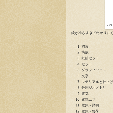
パラ
絵が小さすぎてわかりに
拘束
構成
鉄筋セット
セット
グラフィックス
文字
マテリアルと仕上
分割ジオメトリ
電気
電気工学
電気 - 照明
電気 - 負荷