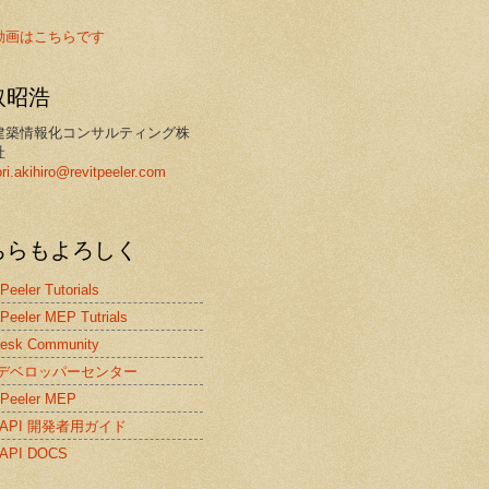
動画はこちらです
取昭浩
建築情報化コンサルティング株
社
ori.akihiro@revitpeeler.com
ちらもよろしく
 Peeler Tutorials
 Peeler MEP Tutrials
desk Community
itデベロッパーセンター
 Peeler MEP
it API 開発者用ガイド
t API DOCS