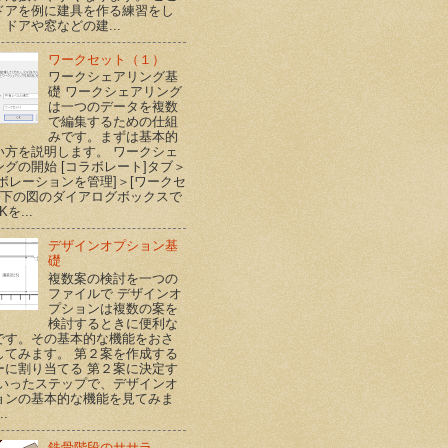
ドアを例に建具を作る練習をし
ドアや窓などの建...
ワークセット（１）
ワークシェアリング基
礎 ワークシェアリング
は一つのデータを複数
で編集するための仕組
みです。まずは基本的
い方を説明します。 ワークシェ
ングの開始 [コラボレート]タブ＞
ラボレーションを管理]＞[ワークセ
] 下の図のダイアログボックスで
Kを...
デザインオプション基
礎
複数案の検討を一つの
ファイルで デザインオ
プションは複数の案を
検討するときに便利な
です。その基本的な機能をおさ
してみます。 第２案を作成する
ーに割り当てる 第２案に決定す
といったステップで、デザインオ
ョンの基本的な機能を見てみま
..
鉄骨階段のササラ