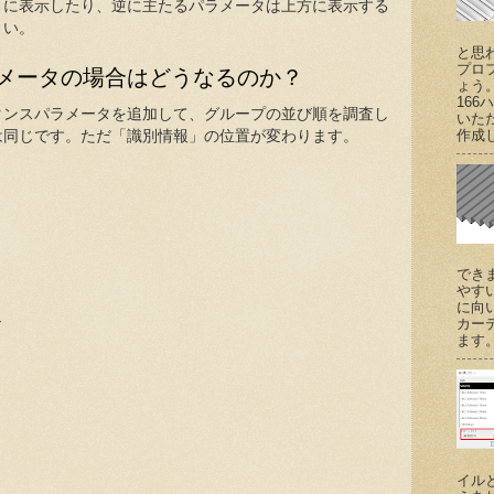
うに表示したり、逆に主たるパラメータは上方に表示する
さい。
と思
プロ
メータの場合はどうなるのか？
ょう
166
タンスパラメータを追加して、グループの並び順を調査し
いた
作成し
は同じです。ただ「識別情報」の位置が変わります。
でき
やす
に向
カー
げ
ます。 (
イル