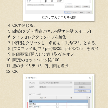
壁のサブカテゴリを追加
OKで閉じる。
[建築]タブ＞[構築]パネル>[壁▼]>[壁 スイープ]
タイプセレクタでタイプを編集
[複製]をクリックし、名前を「手摺⌀35」とする。
[プロファイル]で「p手摺⌀35 : p手摺⌀35」を選択。
[内部構造][挿入して切り取る]をオフ
[既定のセットバック]を100
壁のサブカテゴリで[手摺]を選択。
OK