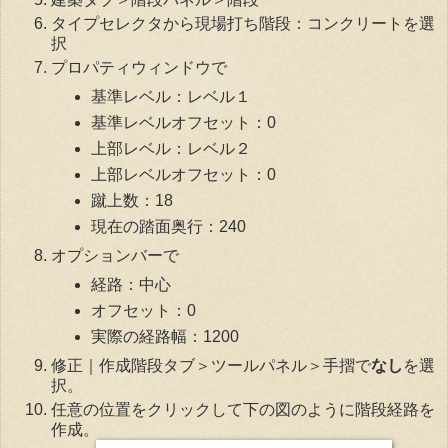
タイプセレクタから現場打ち階段：コンクリートを選
択
プロパティウィンドウで
基準レベル：レベル１
基準レベルオフセット：0
上部レベル：レベル２
上部レベルオフセット：0
蹴上数：18
現在の踏面奥行：240
オプションバーで
経路：中心
オフセット：0
実際の経路幅：1200
修正｜作成階段タブ＞ツールパネル＞手摺で
なし
を選
択。
任意の位置をクリックして下の図のように階段経路を
作成。