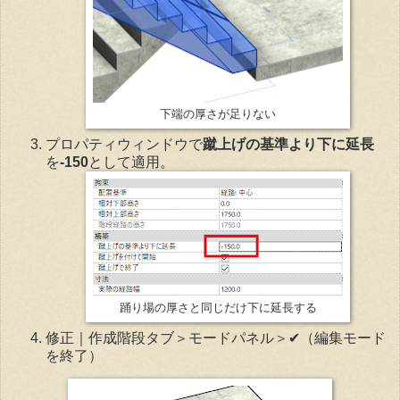
下端の厚さが足りない
プロパティウィンドウで
蹴上げの基準より下に延長
を
-150
として適用。
踊り場の厚さと同じだけ下に延長する
修正｜作成階段タブ＞モードパネル＞✔（編集モード
を終了）